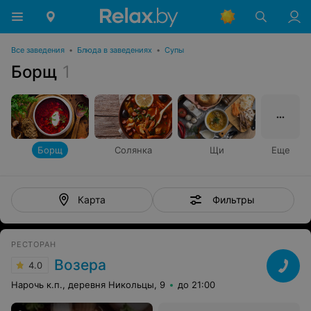
Все заведения
•
Блюда в заведениях
•
Супы
Борщ
1
Борщ
Солянка
Щи
Еще
Фильтры
Карта
РЕСТОРАН
Возера
4.0
Нарочь к.п., деревня Никольцы, 9
до 21:00