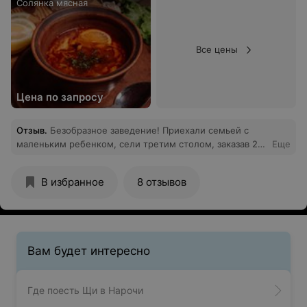
Солянка мясная
Все цены
Цена по запросу
Отзыв
.
Безобразное заведение! Приехали семьей с
маленьким ребенком, сели третим столом, заказав 2
Еще
холодника салат и второе, за полтара часа ожидания
поели все кроме нас, такого низкого сервиса в
В избранное
8 отзывов
Беларуси я не встречал нигде, маленькому ребенку
еду принесли только с напоминанием и через час (
макоррны и котлету) не советую данное заведение от
слова совсем испорченое настроение и потраченые
нервы вам гарантированы
Вам будет интересно
Где поесть Щи в Нарочи