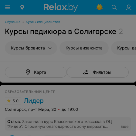
Обучение
•
Курсы специалистов
Курсы педикюра в Солигорске
2
Курсы бровиста
Курсы визажиста
Курсы д
Фильтры
Карта
ОБРАЗОВАТЕЛЬНЫЙ ЦЕНТР
Лидер
5.0
Солигорск, пр-т Мира, 30
до 19:00
Отзыв
.
Закончила курс Классического массажа в ОЦ
"Лидер". Огромную благодарность хочу выразить
Еще
своему преподавателю Кириллу Андрееву. Объяснял и