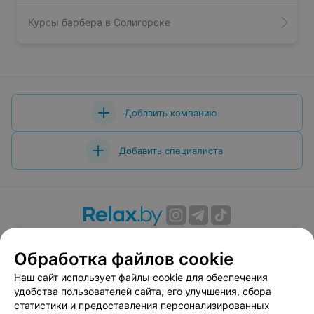
Курсы барбера в Солигорске
Добавить компанию
Добавить специалиста
О проекте
Новости проекта
Размещение рекламы
Обработка файлов cookie
Вакансии
Публичный договор
Способы оплаты
Публичный договор по использованию сервиса
Наш сайт использует файлы cookie для обеспечения
«Афиша»
удобства пользователей сайта, его улучшения, сбора
статистики и предоставления персонализированных
Пользовательское соглашение