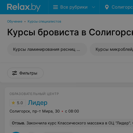
Все рубрики
Солигорс
Обучение
•
Курсы специалистов
Курсы бровиста в Солигорс
Курсы ламинирования ресниц и бровей
Курсы микроблей
Фильтры
ОБРАЗОВАТЕЛЬНЫЙ ЦЕНТР
Лидер
5.0
Солигорск, пр-т Мира, 30
с 08:00
Отзыв
.
Закончила курс Классического массажа в ОЦ "Лидер". Огромную благодарность хочу выразить своему преподавателю Кириллу Андрееву. Объяснял и показывал все максимально понятно и доступно. Обучение прошло, как говорится, на одном дыхании. Много было практических советов и знаний сверх программы. С уверенность могу сказать, что че