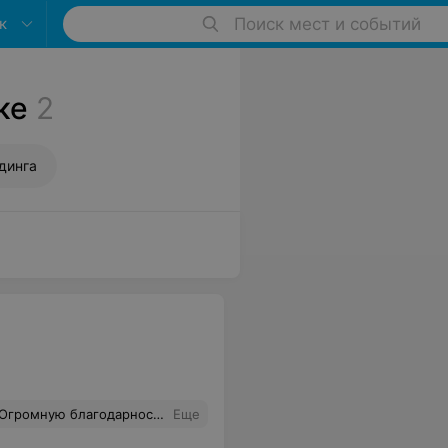
к
Поиск мест и событий
ке
2
динга
ловек знает и любит свое дело. Ещё раз спасибо Вам огромное, Кирилл. И советую его всем, кто хочет действительно научиться хорошему массажу.
Еще