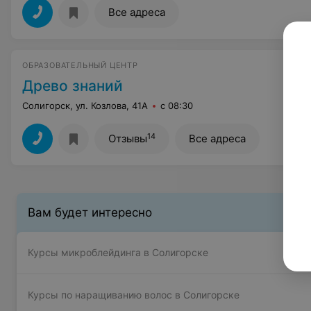
Все адреса
ОБРАЗОВАТЕЛЬНЫЙ ЦЕНТР
Древо знаний
Солигорск, ул. Козлова, 41А
с 08:30
14
Отзывы
Все адреса
Вам будет интересно
Курсы микроблейдинга в Солигорске
Курсы по наращиванию волос в Солигорске