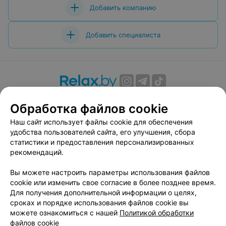
Добавить компанию
Добавить специалиста
О проекте
Новости проекта
Размещение рекламы
Обработка файлов cookie
Вакансии
Публичный договор
Способы оплаты
Наш сайт использует файлы cookie для обеспечения
Публичный договор по использованию сервиса
удобства пользователей сайта, его улучшения, сбора
«Афиша»
статистики и предоставления персонализированных
Пользовательское соглашение
рекомендаций.
Написать в поддержку
Вы можете настроить параметры использования файлов
Связаться по вопросам сотрудничества
cookie или изменить свое согласие в более позднее время.
Написать руководителю relax.by
Для получения дополнительной информации о целях,
сроках и порядке использования файлов cookie вы
Персональные настройки cookie
можете ознакомиться с нашей
Политикой обработки
Обработка персональных данных
файлов cookie