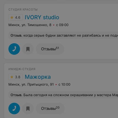
СТУДИЯ КРАСОТЫ
IVORY studio
4.6
Минск, ул. Тимошенко, 8
с 09:00
Отзыв
.
когда серые будни заставляют не разгибаясь и не поднимая головы бежать не жалея себя, есть место, где тело отдыхает, находит покой и расслабление. Каждое мое посещение до глубины души трогает трепетное отношение к тебе, к твоему телу. Попав в руки Андрея, окунаешься
51
Отзывы
ИМИДЖ-СТУДИЯ
Мажорка
3.8
Минск, ул. Притыцкого, 91
с 10:00
Отзыв
.
Была сегодня на сложном окрашивании у мастера Марины))) Очень понравилось. Результат превзошел все мои ожидания. Сделали еще уход от Keune(очень люблю этот бренд). Стильны
20
Отзывы