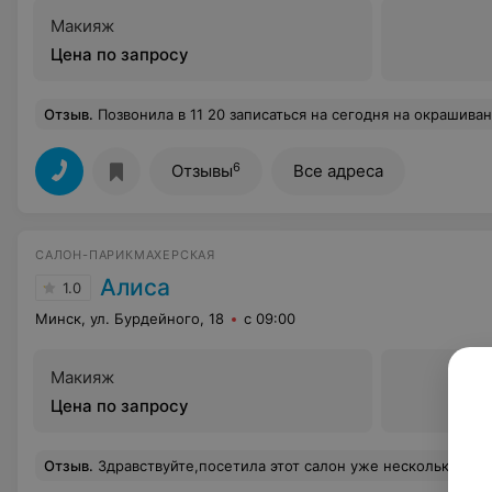
Макияж
Цена по запросу
Отзыв
.
Позвонила в 11 20 записаться на сегодня на окрашивание,но мастера начали возмущаться очень громко,что было слышно в трубке,администратор "развела руками",хотя время было все свободное,записи у них не было,администратор предлагала любое время. Из за чего у них возникло море возмущений, не понимаю... Не раз попадала 
6
Отзывы
Все адреса
САЛОН-ПАРИКМАХЕРСКАЯ
Алиса
1.0
Минск, ул. Бурдейного, 18
с 09:00
Макияж
Цена по запросу
Отзыв
.
Здравствуйте,посетила этот салон уже несколько раз и хочу поблагодарить косметолога.Приятная девушка,провела консультацию и сделала чистку лица,отмечу,что 