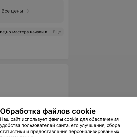
Все цены
на эту смену с младшими, всегда лица недовольные и обслуживание не оставляет желание вернуться к ним еще и ещё.... Отвратительная смена.
Еще
Все цены
Обработка файлов cookie
Наш сайт использует файлы cookie для обеспечения
удобства пользователей сайта, его улучшения, сбора
впервые помимо процедуры чистки со мной провели беседу.Рекомендую!
Еще
статистики и предоставления персонализированных