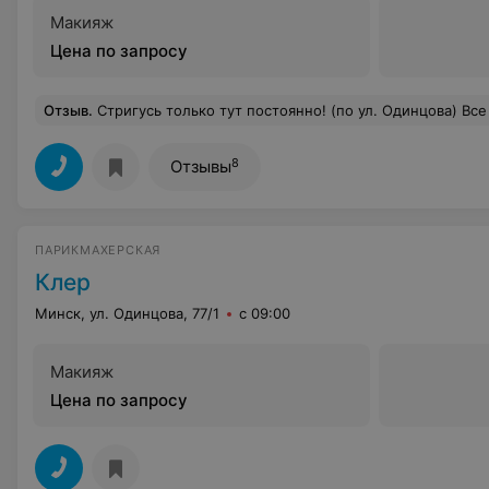
Макияж
Цена по запросу
Отзыв
.
Стригусь только тут постоянно! (по ул. Одинцова) Все отлично, при том за приятную цену! В последний раз тоже попала к Светогор Виктории - у девушки большой опыт и явно "набитая" рука. Все быстро и 
8
Отзывы
ПАРИКМАХЕРСКАЯ
Клер
Минск, ул. Одинцова, 77/1
с 09:00
Макияж
Цена по запросу