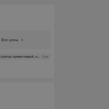
Все цены
выйти на улицу, я не знаю, «спасибо мастеру». Уважаемые женщины, цените себя и не жалейте денег на свою красоту.
Еще