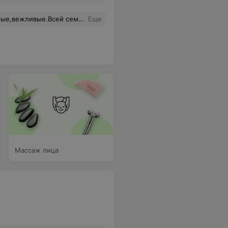
не,очень давно,отличный мастер!Всем советую)
Еще
Массаж лица