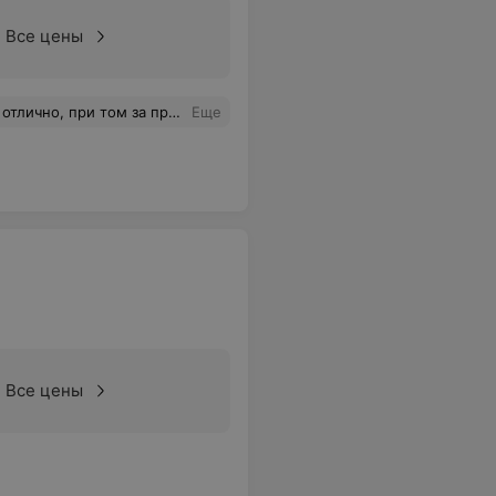
Все цены
качественно сделала плюс приятная в общении, даже и не заметила как время пролетело)
Еще
Все цены