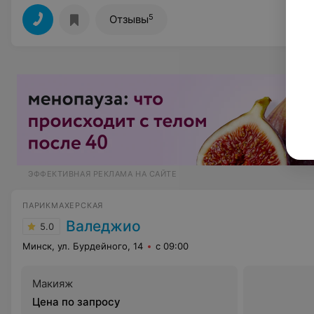
5
Отзывы
ЭФФЕКТИВНАЯ РЕКЛАМА НА САЙТЕ
ПАРИКМАХЕРСКАЯ
Валеджио
5.0
Минск, ул. Бурдейного, 14
с 09:00
Макияж
Цена по запросу