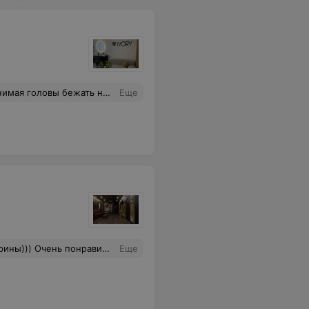
 в его заботу и внимательность. Мастер отдается своей работе на 100%. Очень довольна, что попала именно к нему!
Еще
й салон, позитивная атмосфера, лимонад в такую жару был ооочень к месту
Еще