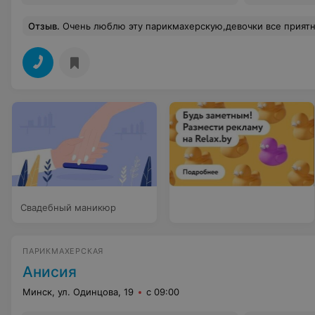
Отзыв
.
Очень люблю эту парикмахерскую,девочки все приятные,вежливые.Всей семьёй ходим к парикмахеру Екатери
Свадебный маникюр
ПАРИКМАХЕРСКАЯ
Анисия
Минск, ул. Одинцова, 19
с 09:00