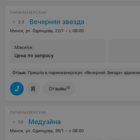
ПАРИКМАХЕРСКАЯ
Вечерняя звезда
2.3
Минск, ул. Одинцова, 22/1
с 08:00
Макияж
Цена по запросу
Отзыв
.
Пришла в парикмахерскую «Вечерняя Звезда» администратор приветливый, ничего не сказать, но мастер по бровям ужасно работает не понимаю, зачем заниматься тем, чем у неё совершенно не получается. Таких бровей я и в страшном сне не видала, это просто ужас, как 
10
Отзывы
ПАРИКМАХЕРСКАЯ
Медуэйна
1.0
Минск, ул. Одинцова, 36/1
с 08:00