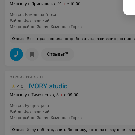
Минск, ул. Притыцкого, 91
с 10:00
Метро
:
Каменная Горка
Район
:
Фрунзенский
Микрорайон
:
Запад
,
Каменная Горка
Отзыв
.
В этот раз решила попробовать наращивание ресниц в новом для меня салоне. К сожалению, впечатления остались негативные. Пришла заранее, провела в ожидании около 15 минут. Но ни чай, ни кофе мне не предложили. С местом для верхней одежды тоже пришлось разбираться самостоятельно. В санузле сломано ведро для мусора, нет крема для рук. В целом салон выглядит потрёпаным временем Записывалась по промокоду. Однако при оплате выяснилось, что про него "забыли". Объяснений или альтернативного решения не последовало. В итоге было уплачено 92р за 1.5д + изгиб L+ снятие. Сама процедура заняла почти 3 часа, хотя в описании на странице
20
Отзывы
СТУДИЯ КРАСОТЫ
IVORY studio
4.6
Минск, ул. Тимошенко, 8
с 09:00
Метро
:
Кунцевщина
Район
:
Фрунзенский
Микрорайон
:
Запад
,
Каменная Горка
Отзыв
.
Хочу поблагодарить Веронику, которая сразу поняла какие реснички хочу ! Запоос был еще и максимально быстро выполнить услугу , но при этом не потерять в качестве . Все мой пожелание были выполнены. Вообще , девочки , уже много лет являюсь клиентом студии красоты IVORY, всегда выхожу от них с хорошим