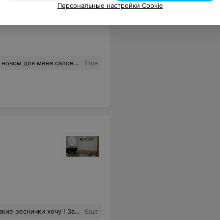
Персональные настройки Cookie
 салона указано 1,5–2 часа. В процессе в глаз попало мыло, а затем - пары клея. На следующий день глаз всё ещё болит, что вызывает серьёзные опасения. К самому мастеру у меня претензий нет К сожалению, ни сервис, ни "Мажорка" не оправдали ожиданий. Не рекомендую.
Еще
 настроением и красотка ! Спасибо Татьяне, которая так грамотно подбирает персонал!!! К Веронике обязательно вернусь через месяц
Еще