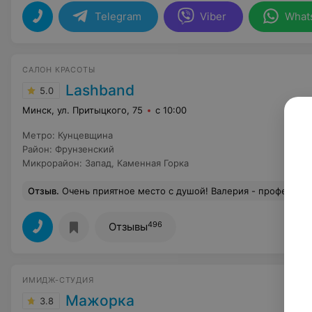
Telegram
Viber
What
САЛОН КРАСОТЫ
Lashband
5.0
Минск, ул. Притыцкого, 75
с 10:00
Метро
:
Кунцевщина
Район
:
Фрунзенский
Микрорайон
:
Запад
,
Каменная Горка
Отзыв
.
Очень приятное место с душой! Валерия - профессионал в своем деле. Выполнит качественно и быстро, а главное безупр
496
Отзывы
ИМИДЖ-СТУДИЯ
Мажорка
3.8