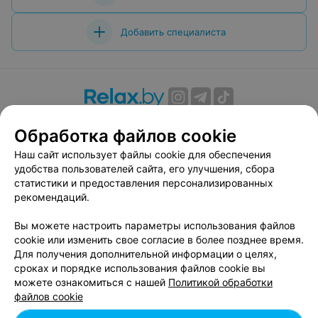
Добавить специалиста
О проекте
Новости проекта
Размещение рекламы
Обработка файлов cookie
Вакансии
Публичный договор
Способы оплаты
Наш сайт использует файлы cookie для обеспечения
Публичный договор по использованию сервиса
удобства пользователей сайта, его улучшения, сбора
«Афиша»
статистики и предоставления персонализированных
Пользовательское соглашение
рекомендаций.
Написать в поддержку
Вы можете настроить параметры использования файлов
Связаться по вопросам сотрудничества
cookie или изменить свое согласие в более позднее время.
Написать руководителю relax.by
Для получения дополнительной информации о целях,
сроках и порядке использования файлов cookie вы
Персональные настройки cookie
можете ознакомиться с нашей
Политикой обработки
Обработка персональных данных
файлов cookie