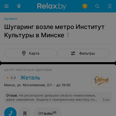
Шугаринг
Шугаринг возле метро Институт
Культуры в Минске
1
Фильтры
Карта
ЦЕНТР КРАСОТЫ И ЗДОРОВЬЯ
Жеталь
5.0
Минск, ул. Могилевская, 2/1
до 19:00
Отзыв
.
На ресепшене девушки ужасно невежливые,
даже хамоватые. Ходила к прекрасному мастеру по
Еще
перманентному макияжу, лучшему в Беларуси, как я
считаю. Но эта барышня на ресепшене испортила все
впечатления.
88
Отзывы