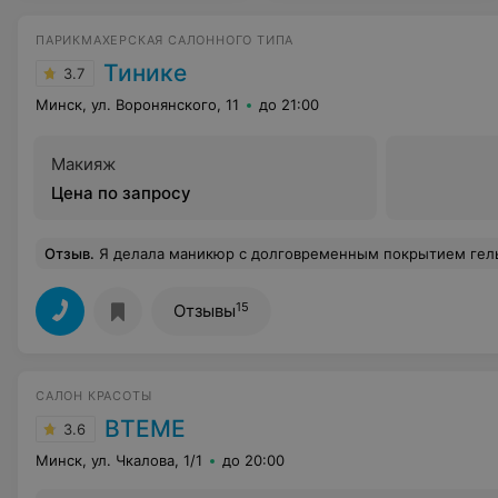
ПАРИКМАХЕРСКАЯ САЛОННОГО ТИПА
Тинике
3.7
Минск, ул. Воронянского, 11
до 21:00
Макияж
Цена по запросу
Отзыв
.
Я делала маникюр с долговременным покрытием гель лака. Было это давно, но сейчас, увидев фотографию своих ногтей, сделанных в этом салоне мне поплохело) Поэтому и решила оставить отзыв. Маникюр, выбранный мной был с дизайном, поэтому записываясь на процедуру я заранее уточнила, чтобы мне могли его сделать, на что мне ответили, что все сделают. По итогу, мастер сказала, что рисунки она не рисует, но все-таки взялась. Показав форму, которую я хотела, я спросила, получится ли сделать именно так, на что мне ответили, что конечно. А по итогу просто спилили всю длину и сделали абсолютно другую форму, хотя на фото, которое я показывала длина была примерно такая же, как и моя. Но мн
15
Отзывы
САЛОН КРАСОТЫ
ВТЕМЕ
3.6
Минск, ул. Чкалова, 1/1
до 20:00