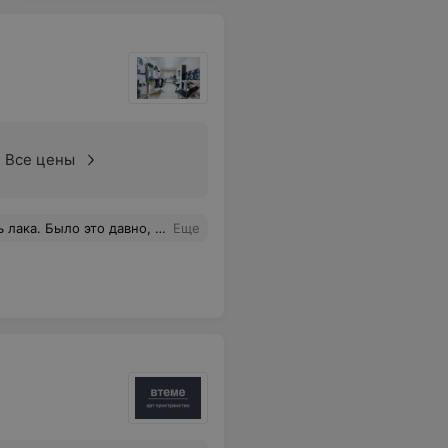
Все цены
е сделали из длинных ногтей короткие, с неодинаковой формой и длиной, что заметно невооруженным взглядом. Про выполнение дизайна я лучше вообще промолчу. Маникюр не ровный и не аккуратный. Также не понравилось то, что на протяжении всей процедуры мастера общались между собой на свои личные темы.
Еще