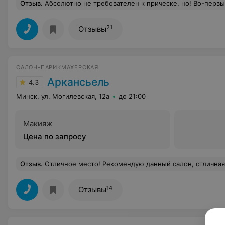
Отзыв
.
Абсолютно не требователен к прическе, но! Во-первых, неровная стрижки - справа и слева совершенно разный контур: где-то выстрижено больше, где-то меньше, все криво.Во-вторых, вместо "Стрижка мужская под 2 насадки" взяли оплату за "Стрижка мужская 
21
Отзывы
САЛОН-ПАРИКМАХЕРСКАЯ
Аркансьель
4.3
Минск, ул. Могилевская, 12а
до 21:00
Макияж
Цена по запросу
Отзыв
.
Отличное место! Рекомендую данный салон, отличная
14
Отзывы