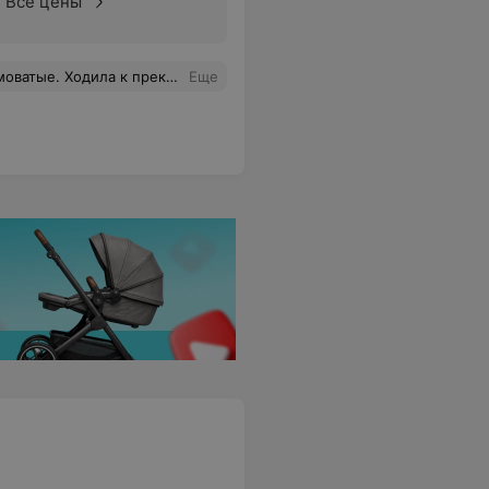
Все цены
итаю. Но эта барышня на ресепшене испортила все впечатления.
Еще