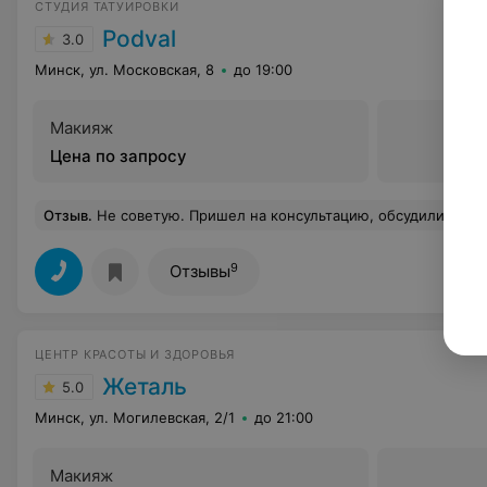
СТУДИЯ ТАТУИРОВКИ
Podval
3.0
Минск, ул. Московская, 8
до 19:00
Макияж
Цена по запросу
Отзыв
.
Не советую. Пришел на консультацию, обсудили тату, договорились на 2 сеанса. Мастер пообещал подготовить эскиз через 3 дня. В итоге оба сеанса сорвались, потому что мастер так и не сделал эскиз. Перед в
9
Отзывы
ЦЕНТР КРАСОТЫ И ЗДОРОВЬЯ
Жеталь
5.0
Минск, ул. Могилевская, 2/1
до 21:00
Макияж