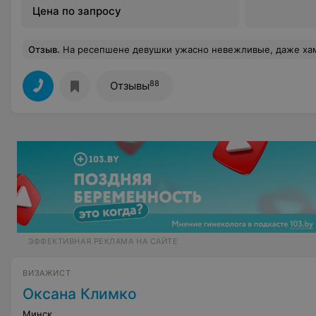
Цена по запросу
Отзыв
.
На ресепшене девушки ужасно невежливые, даже хамоватые. Ходила к прекрасному мастеру по перманентному макияжу, лучшему в Беларуси, как я сч
88
Отзывы
ЭФФЕКТИВНАЯ РЕКЛАМА НА САЙТЕ
ВИЗАЖИСТ
Оксана Климко
Минск