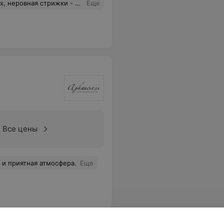
модельная".И, в-третьих, не сразу вспомнили про акцию - минус 20%.В общем, не то что было здесь раньше..
Еще
Все цены
 и приятная атмосфера.
Еще