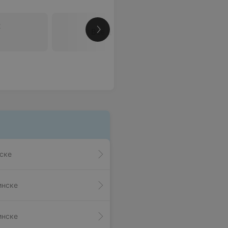
ж
Все цены
ске
инске
инске