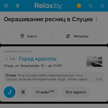
Окрашивание ресниц в Слуцке
1
Фильтры
Карта
ПАРИКМАХЕРСКАЯ
Город красоты
2.6
Слуцк, ул. Копыльская, 12
до 21:00
Отзыв
.
Хочу посоветовать парикмахерскую г/к в
Слуцке, если вы блондинка вам сюда, только здесь
Еще
мои волосы довели до ума, цена, качество, все очень
понравилось, еще очень порадовали цены на мужские
стрижки, можно без особых затрат подстричь всю
500
Отзывы
Все адреса
семью