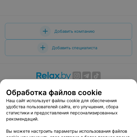
Добавить компанию
Добавить специалиста
О проекте
Новости проекта
Размещение рекламы
Обработка файлов cookie
Вакансии
Публичный договор
Способы оплаты
Наш сайт использует файлы cookie для обеспечения
Публичный договор по использованию сервиса
удобства пользователей сайта, его улучшения, сбора
«Афиша»
статистики и предоставления персонализированных
Пользовательское соглашение
рекомендаций.
Написать в поддержку
Вы можете настроить параметры использования файлов
Связаться по вопросам сотрудничества