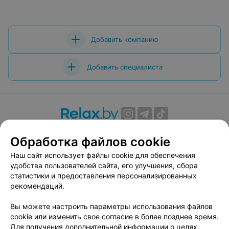
Добавить компанию
Добавить специалиста
О проекте
Новости проекта
Размещение рекламы
Обработка файлов cookie
Вакансии
Публичный договор
Способы оплаты
Наш сайт использует файлы cookie для обеспечения
Публичный договор по использованию сервиса
удобства пользователей сайта, его улучшения, сбора
«Афиша»
статистики и предоставления персонализированных
Пользовательское соглашение
рекомендаций.
Написать в поддержку
Вы можете настроить параметры использования файлов
Связаться по вопросам сотрудничества
cookie или изменить свое согласие в более позднее время.
Написать руководителю relax.by
Для получения дополнительной информации о целях,