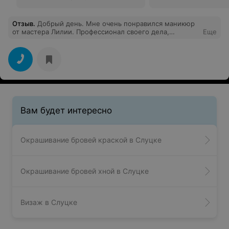
Отзыв
.
Добрый день. Мне очень понравился маникюр
от мастера Лилии. Профессионал своего дела,
Еще
прекрасный человек. Я получила все что хотела и
даже больше. Мастер превзошла мои ожидания!
Спасибо!
Вам будет интересно
Окрашивание бровей краской в Слуцке
Окрашивание бровей хной в Слуцке
Визаж в Слуцке