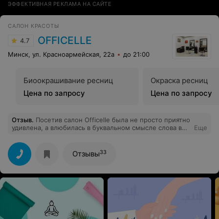
ЭФФЕКТИВНАЯ РЕКЛАМА НА САЙТЕ
САЛОН КРАСОТЫ
OFFICELLE
4.7
Минск, ул. Красноармейская, 22а
до 21:00
Биоокрашивание ресниц
Окраска ресниц
Цена по запросу
Цена по запросу
Отзыв
.
Посетив салон Officelle была не просто приятно
удивлена, а влюбилась в буквальном смысле слова в
Еще
этот замечательный салон. Первым делом, сделав
гель- лаком маникюр с шикарными акварельными
цветочками.
33
Отзывы