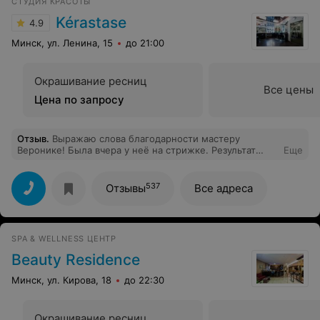
СТУДИЯ КРАСОТЫ
Kérastase
4.9
Минск, ул. Ленина, 15
до 21:00
Окрашивание ресниц
Все цены
Цена по запросу
Отзыв
.
Выражаю слова благодарности мастеру
Веронике! Была вчера у неё на стрижке. Результат
Еще
превзошёл мои ожидания. Не могу налюбоваться
своей прической! Мастер идеально подобрала
стрижку с учётом типа и структуры волос. Даже
537
Отзывы
Все адреса
наутро волосы выглядят как только что из салона!
Спасибо Вам большое, Вероника! Спасибо салону
«Керастаз» за то, что у Вас работаю такие
высокопрофессиональные мастера.
SPA & WELLNESS ЦЕНТР
Beauty Residence
Минск, ул. Кирова, 18
до 22:30
Окрашивание ресниц