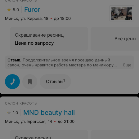
САЛОН КРАСОТЫ
Furor
5.0
Минск, ул. Кирова, 18
до 18:00
Окрашивание ресниц
Все цены
Цена по запросу
Отзыв
.
Продолжительное время посещаю данный
салон, очень нравится работа мастера по маникюру
Еще
Дианы. Очень аккуратно делает и достаточно быстро.
Материалы, которыми выполнена работа,
выдерживают 3 недели. P.S. Здоровья, удачи и
1
Отзывы
процветания.
САЛОН КРАСОТЫ
MND beauty hall
1.0
Минск, ул. Братская, 14
до 21:00
Окраска ресниц