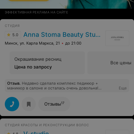
ЭФФЕКТИВНАЯ РЕКЛАМА НА САЙТЕ
СТУДИЯ
Anna Stoma Beauty Studio
5.0
Минск, ул. Карла Маркса, 21
до 21:00
Окрашивание ресниц
Все цены
Цена по запросу
Отзыв
.
Недавно сделала комплекс педикюр +
маникюр в салоне и осталась очень довольна!
Еще
Качество на высоте. Спасибо большое за ваше
нереально удобное кресло, в котором утопаешь и
кайфуешь. Очень вкусный кофе и красивая подача)
17
Отзывы
СТУДИЯ КРАСОТЫ И РЕКОНСТРУКЦИИ ВОЛОС
V-studio