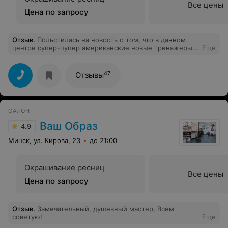
Все цены
Цена по запросу
Отзыв
.
Польстилась на новость о том, что в данном
центре супер-пупер американские новые тренажеры,
Еще
решила испробовать. Тренажеры действительно
классные, конечно, миниатюрной девушке внушают
опасение своей массивностью, но тренера сразу
47
Отзывы
помогают и подсказывают если возникают сомнения и
трепет перед этими махинами)) Очень классно и по
цене приемлемо.
САЛОН
Ваш Образ
4.9
Минск, ул. Кирова, 23
до 21:00
Окрашивание ресниц
Все цены
Цена по запросу
Отзыв
.
Замечательный, душевный мастер, Всем
советую!
Еще