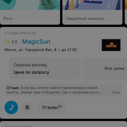
Йога
Свадебный маникюр
СТУДИЯ КРАСОТЫ
MagicSun
3.5
Минск, ул. Городской Вал, 8
до 21:00
Окраска ресниц
Все цены
Цена по запросу
Отзыв
.
Если вы хотите найти парикмахера своей
мечты, значит вам в Мэджик Сан и непременно к
Еще
Екатерине. Этот замечательный мастер сделает вас
счастливой. Вот уже много лет я хожу к ней и хочу
выразить огромную благодарность ей внимание, за
20
Отзывы
золотые ручки, за прекрасное настроение и душевный
комфорт. Катенька, Вы лучший парикмахер в мире.
Спасибо!!! Обожаю Вас