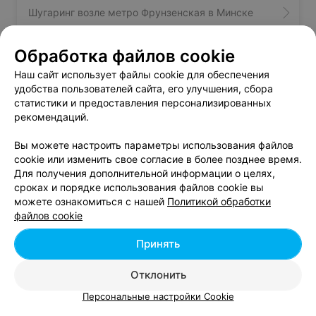
Шугаринг возле метро Фрунзенская в Минске
Обработка файлов cookie
Коррекция бровей возле метро Фрунзенская в
Минске
Наш сайт использует файлы cookie для обеспечения
удобства пользователей сайта, его улучшения, сбора
статистики и предоставления персонализированных
Салоны красоты у метро Фрунзенская
рекомендаций.
Вы можете настроить параметры использования файлов
cookie или изменить свое согласие в более позднее время.
Для получения дополнительной информации о целях,
сроках и порядке использования файлов cookie вы
можете ознакомиться с нашей
Политикой обработки
Добавить компанию
файлов cookie
Добавить специалиста
Принять
Отклонить
Персональные настройки Cookie