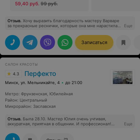
59,40 руб.
99 руб.
Отзыв
.
Хочу выразить благодарность мастеру Варваре
за прекрасные реснички, которые она мне нарастила.
Еще
Взгляд стал более выразительным. И спустя 2 недели
всё ок.
Записаться
САЛОН КРАСОТЫ
Перфекто
4.3
Минск, ул. Мельникайте, 4
до 21:00
Метро
:
Фрунзенская
,
Юбилейная
Район
:
Центральный
Микрорайон
:
Заславская
Отзыв
.
Была 28.10. Мастер Юлия очень учтивая,
аккуратная, приятная в общении. И профессионал!
Еще
Девушки на ресепшн в этот день тоже понравились.
Обслужили с шутками и не навязчиво.
73