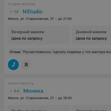
СТУДИЯ КРАСОТЫ
NStudio
1.0
Минск, ул. Стариновская, 37
до 21:00
Вечерний макияж
Дневной макияж
Цена по запросу
Цена по запросу
Отзыв
.
"Посчастливилось "сделать педикюр у топ мастера Анастасии(( Ногти были спилены настолько сильно, что при ходьбе на одном пальце выступила кровь и было больно на него наступать. На что Анастасия ответила: " вы встали, претензий не было, кровь не текла, значит я не виновата, я все сделала идеально!" То, что ногти были спилены под " мясо" видно на фото, а это уже не профессионально, не буду говорить про последствия к которым могут привести такие " спилы", также видна " идеальная" по ее мнению обработка. Ну и такой формы ногтей у меня ещё никогда не было, кривой большой палец, непонятный мизинец... К слову Анастасия ещё и владелец студии, который абсолютно не умеет ре
САЛОН КРАСОТЫ
Моника
5.0
Минск, ул. Стариновская, 27
до 18:00