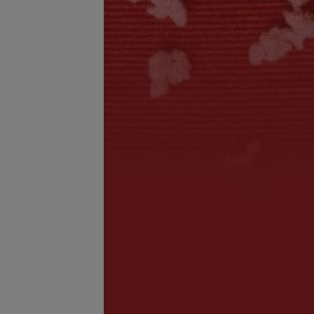
уб
Демакияж
запросу
Цена по запросу