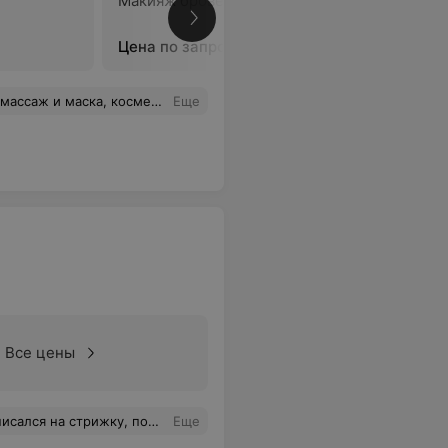
Макияж бровей
Макияж г
Цена по запросу
Цена по 
ичные, всем советую и сама буду регулярно ходить теперь.
Еще
Все цены
остриженные волосы с головы и убрать их со лба. Спасибо за сервис. Больше в вам не обращусь!
Еще