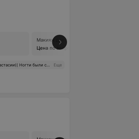
Макияж для фотосессии
В
Цена по запросу
шать конфликтные ситуации( Впрочем об её "профессионализме" лучше всяких отзывов говорит свободная запись и пустой салон в разгар СЕЗОНА, когда у хороших мастеров все расписано на 2, а то и более недели вперёд! Не повторяйте моих ошибок, подходите более тщательно к выбору мастера!
Еще