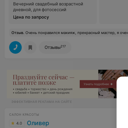
Вечерний свадебный возрастной
дневной, для фотосессий
Цена по запросу
Отзыв
.
Очень понравился макияж, прекрасный мастер, я оче
217
Отзывы
ЭФФЕКТИВНАЯ РЕКЛАМА НА САЙТЕ
САЛОН КРАСОТЫ
Оливер
4.0