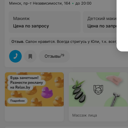
Минск, пр-т Независимости, 164
до 20:00
Макияж
Детский макияж
Цена по запросу
Цена по запросу
Отзыв
.
Салон нравится. Всегда стригусь у Юли, т.к. всегда очень качественно и аккуратно выполняет стрижку, может посоветовать сама и поймет то, чего я от нее жду. Остальные парикмахеры тоже неплохие, но ей немного уступают в качестве работы. Хороший солярий - доступные цены и хорошие лампы. Единственное НО в последнее время: не всегда на месте ест
79
Отзывы
Массаж лица