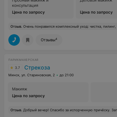
Пробный макияж и
Деловой макияж
консультация
Цена по запросу
Цена по запросу
Отзыв
.
Очень понравился комплексный уход: чистка, пилинг, массаж и маска, косметолог Ирина профессионал своего дела, цены вполне демократ
4
Отзывы
ПАРИКМАХЕРСКАЯ
Стрекоза
3.7
Минск, ул. Стариновская, 2
до 21:00
Макияж
Цена по запросу
Отзыв
.
Добрый вечер! Спасибо за испорченную причёску. Записался на стрижку, попросил коротко состричь по бокам и оставить чёлку. В итоге ушёл с короткими, недосушенными волосами. Более того, женщина не посчитала нужным стряхнуть с