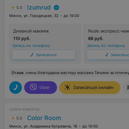
Izumrud
5.0
Минск, ул. Городецкая, 32
до 19:00
Дневной макияж
Nude экспресс-ма
110 руб.
88 руб.
Запись по телефону
Запись по телефону
Записаться
Записать
Отзыв
.
очень благодарна мастеру массажа Татьяне за отличную работу ! С первого сеанса есть понимание, что попала в надежные руки профи! Плюс ненавязчивая коммуникация, что важно когда необходимо расслабиться!Все очень комфортно!Шчыра дзякуй Татьяне!
Viber
Записаться онлайн
САЛОН КРАСОТЫ
Color Room
5.0
Минск, ул. Академика Купревича, 18
до 19:00