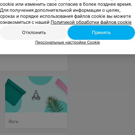
cookie или изменить свое согласие в более позднее время.
Для получения дополнительной информации о целях,
сроках и порядке использования файлов cookie вы можете
ознакомиться с нашей
Политикой обработки файлов cookie
Все цены
Отклонить
Принять
Персональные настройки Cookie
ь одновременно ватные спонжи и молочко для снятия макияжа: зачем мне молочко, если нет спонжей и наоборот? Или у Вас клиенты уже все домой несут? =)
Еще
Йога