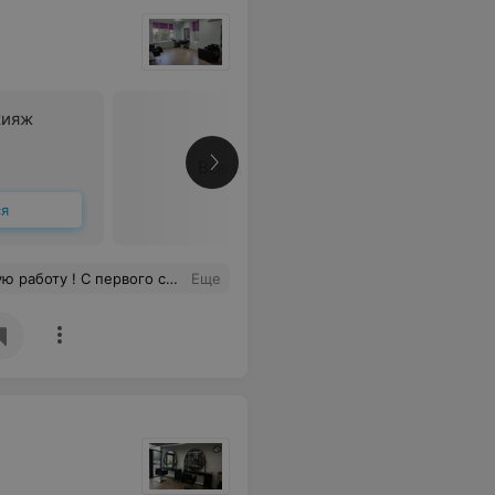
кияж
Все цены
ся
И еще ! С порога попадаешь в в оооочень приветливую атмосферу, благодаря администраторам!Всем спасибо!
Еще