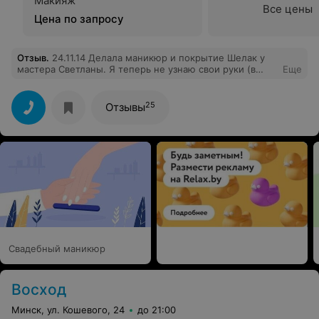
Макияж
Все цены
Цена по запросу
Отзыв
.
24.11.14 Делала маникюр и покрытие Шелак у
мастера Светланы. Я теперь не узнаю свои руки (в
Еще
хорошем смысле)!!!! Мастер работала очень аккуратно,
не спеша. В общем в будущем я их постоянная
клиентка!!!!!
25
Отзывы
Свадебный маникюр
Восход
Минск, ул. Кошевого, 24
до 21:00