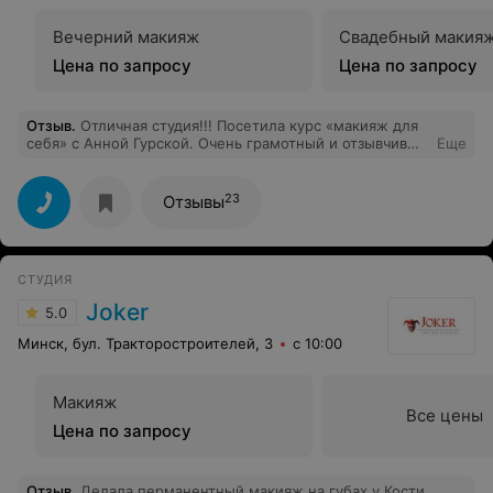
Вечерний макияж
Свадебный макия
Цена по запросу
Цена по запросу
Отзыв
.
Отличная студия!!! Посетила курс «макияж для
себя» с Анной Гурской. Очень грамотный и отзывчивый
Еще
преподаватель, невероятно позитивный человек.
Доброжелательная и уютная обстановка. Ответы на
все вопросы и, как результат, потрясающий макияж и
23
Отзывы
отличное настроение после каждого занятия. Если
хотите получить реальные знания и подчеркнуть свою
индивидуальность, приходите в Школу красоты «Koza
Studio (Коза Студио)»!!!
СТУДИЯ
Joker
5.0
Минск, бул. Тракторостроителей, 3
с 10:00
Макияж
Все цены
Цена по запросу
Отзыв
.
Делала перманентный макияж на губах у Кости.