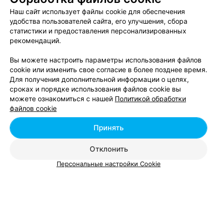
Наш сайт использует файлы cookie для обеспечения
удобства пользователей сайта, его улучшения, сбора
Свадебный макияж возле метро Тракторный
статистики и предоставления персонализированных
завод в Минске
рекомендаций.
Вы можете настроить параметры использования файлов
Ламинирование ресниц возле метро Тракторный
cookie или изменить свое согласие в более позднее время.
завод в Минске
Для получения дополнительной информации о целях,
сроках и порядке использования файлов cookie вы
можете ознакомиться с нашей
Политикой обработки
Окрашивание ресниц возле метро Тракторный
файлов cookie
завод в Минске
Принять
Отклонить
Персональные настройки Cookie
Добавить компанию
Добавить специалиста