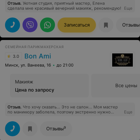
Отзыв
.
Уютная студия, приятный мастер, Елена
сделала мне красивый вечерний макияж, рекомендую!
Еще
Записаться
Отзывы
СЕМЕЙНАЯ ПАРИКМАХЕРСКАЯ
Bon Ami
3.0
Минск, ул. Ванеева, 16
до 21:00
Макияж
Все цены
Цена по запросу
Отзыв
.
Что хочу сказать... Это не салон... Моя мастер
по маникюру заболела, поэтому экстренно нужно
Еще
было искать место, где сделать долговременное
покрытие. Решила, что там можно сделать не так...
Рассказываю - это были 2,5 часа ада какого-то,
9
Отзывы
практически постоянно было больно. Покрытие
снимала - жутко пекло, с чем я никогда не