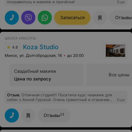
понравилось и макияж и причёска!
Еще
Записаться
Отзывы
ШКОЛА КРАСОТЫ
Koza Studio
4.8
Минск, ул. Долгобродская, 16
до 20:00
Свадебный макияж
Все цены
Цена по запросу
Отзыв
.
Отличная студия!!! Посетила курс «макияж для
себя» с Анной Гурской. Очень грамотный и отзывчивый
Еще
преподаватель, невероятно позитивный человек.
Доброжелательная и уютная обстановка. Ответы на
все вопросы и, как результат, потрясающий макияж и
23
Отзывы
отличное настроение после каждого занятия. Если
хотите получить реальные знания и подчеркнуть свою
индивидуальность, приходите в Школу красоты «Koza