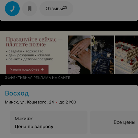
колорирование, дала советы по дальнейшему уходу за
прической. Отдельного внимания заслуживает
25
Отзывы
приятная атмосфера салона и индивидуальный подход
к каждому клиенту. Спасибо вам за работу!
ЭФФЕКТИВНАЯ РЕКЛАМА НА САЙТЕ
Восход
Минск, ул. Кошевого, 24
до 21:00
Макияж
Все цены
Цена по запросу