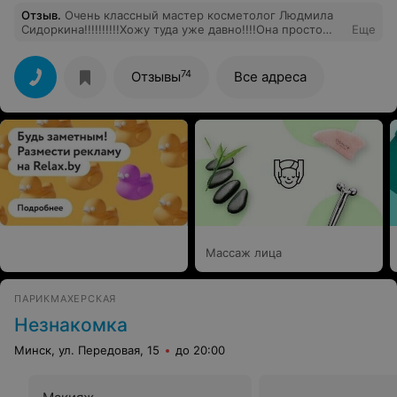
Отзыв
.
Очень классный мастер косметолог Людмила
Сидоркина!!!!!!!!!!Хожу туда уже давно!!!!Она просто
Еще
чудо!!!!Ручки у неё золотые!!!!!!После чистки
лица,никто не скажет,что меня только что давили:))))
74
Отзывы
Все адреса
Массаж лица
ПАРИКМАХЕРСКАЯ
Незнакомка
Минск, ул. Передовая, 15
до 20:00