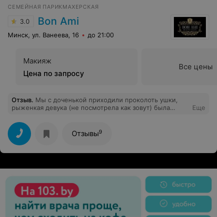
Studio (Коза Студио)»!!!
СЕМЕЙНАЯ ПАРИКМАХЕРСКАЯ
Bon Ami
3.0
Минск, ул. Ванеева, 16
до 21:00
Макияж
Все цены
Цена по запросу
Отзыв
.
Мы с доченькой приходили проколоть ушки,
рыженкая девука (не посмотрела как зовут) была
Еще
очень внимательной и приветливой, моя доченька 3
лет осталась довольная и долго вспоминала тетю
которая стреляла ушки и угостила конфетиками)) Хотя
9
Отзывы
я долго боялась прокалывать и обзвонила несколько
салонов. Рада что все же попали мы сюда. Спасибо