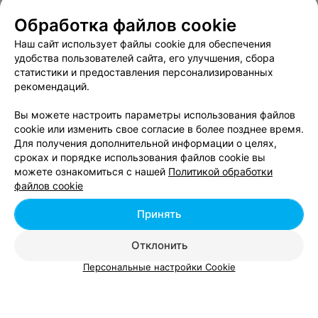
Обработка файлов cookie
Наш сайт использует файлы cookie для обеспечения
Смотрите также
удобства пользователей сайта, его улучшения, сбора
статистики и предоставления персонализированных
рекомендаций.
Ламинирование ресниц возле метро Тракторный
завод в Минске
Вы можете настроить параметры использования файлов
cookie или изменить свое согласие в более позднее время.
Для получения дополнительной информации о целях,
Окрашивание ресниц возле метро Тракторный
сроках и порядке использования файлов cookie вы
завод в Минске
можете ознакомиться с нашей
Политикой обработки
файлов cookie
Наращивание ресниц возле метро Тракторный
Принять
завод в Минске
Отклонить
Персональные настройки Cookie
Добавить компанию