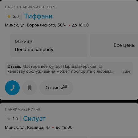
САЛОН-ПАРИКМАХЕРСКАЯ
Тиффани
5.0
Минск, ул. Воронянского, 50/4
до 18:00
Макияж
Все цены
Цена по запросу
Отзыв
.
Мастера все супер! Парикмахерская по
качеству обслуживания может поспорить с любым
Еще
салоном красоты класса люкс! Цены очень низкие, на
мой взгляд, всегда огромный выбор лаков и меня это
очень радует, вот только один минус - очень сложно
38
Отзывы
записаться, для того что бы покрасится записываюсь за
месяц, может пора расширять штат (для руководства),
а в остальном все устраивает!
ПАРИКМАХЕРСКАЯ
Силуэт
1.0
Минск, ул. Казинца, 47
до 19:00