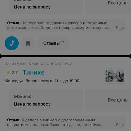
Все цены
Цена по запросу
Отзыв
.
На ресепшене девушки ужасно невежливые,
даже хамоватые. Ходила к прекрасному мастеру по
Еще
перманентному макияжу, лучшему в Беларуси, как я
считаю. Но эта барышня на ресепшене испортила все
впечатления.
88
Отзывы
ПАРИКМАХЕРСКАЯ САЛОННОГО ТИПА
Тинике
3.7
Минск, ул. Воронянского, 11
до 19:00
Макияж
Все цены
Цена по запросу
Отзыв
.
Я делала маникюр с долговременным
покрытием гель лака. Было это давно, но сейчас,
Еще
увидев фотографию своих ногтей, сделанных в этом