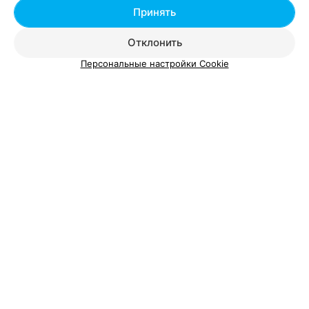
Принять
Отклонить
Добавить компанию
Персональные настройки Cookie
Добавить специалиста
О проекте
Новости проекта
Размещение рекламы
Вакансии
Публичный договор
Способы оплаты
Публичный договор по использованию сервиса
«Афиша»
Пользовательское соглашение
Написать в поддержку
Связаться по вопросам сотрудничества
Написать руководителю relax.by