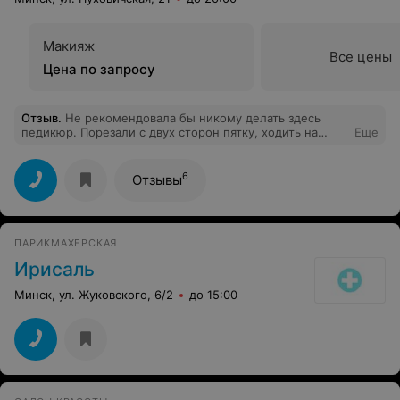
Макияж
Все цены
Цена по запросу
Отзыв
.
Не рекомендовала бы никому делать здесь
педикюр. Порезали с двух сторон пятку, ходить на
Еще
пятке не могу уже 4-й день. Видно, что у девушки
мало опыта. Ногти обработаны кое-как, покрытие
темный лак, а основу под лак не положили. Сняла лак,
6
Отзывы
а ногти нездорового желтого цвета. КОШМАР. А
деньги берут такие же как и по городу, а качество
отсутствует.
ПАРИКМАХЕРСКАЯ
Ирисаль
Минск, ул. Жуковского, 6/2
до 15:00