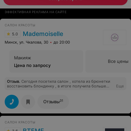
ЭФФЕКТИВНАЯ РЕКЛАМА НА САЙТЕ
САЛОН КРАСОТЫ
Mademoiselle
5.0
Минск, ул. Чкалова, 30
до 20:00
Макияж
Все цены
Цена по запросу
Отзыв
.
Сегодня посетила салон , хотела из брюнетки
восстановить блондинку , в итоге получила больше
Еще
чем мечтала , осталась очень довольна . Большое
спасибо мастеру с косичкой ))), к сожалению имя не
запомнила. Буду вас советовать подругам !!! Успехов в
31
Отзывы
работе !
САЛОН КРАСОТЫ
ВТЕМЕ