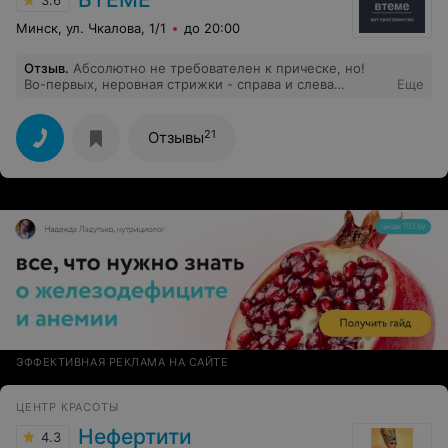
3.6
Минск, ул. Чкалова, 1/1
до 20:00
Отзыв
.
Абсолютно не требователен к прическе, но!
Во-первых, неровная стрижки - справа и слева
Еще
совершенно разный контур: где-то выстрижено
больше, где-то меньше, все криво.Во-вторых, вместо
"Стрижка мужская под 2 насадки" взяли оплату за
21
Отзывы
"Стрижка мужская модельная".И, в-третьих, не сразу
вспомнили про акцию - минус 20%.В общем, не то что
было здесь раньше..
ЭФФЕКТИВНАЯ РЕКЛАМА НА САЙТЕ
ЦЕНТР КРАСОТЫ
Нефертити
4.3