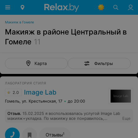
Макияж в Гомеле
Макияж в районе Центральный в
Гомеле
11
Фильтры
Карта
ЛАБОРАТОРИЯ СТИЛЯ
Image Lab
2.0
Гомель, ул. Крестьянская, 17
до 20:00
Отзыв
.
15.02.2025 я воспользовалась услугой Image Lab
макияж+укладка. По макияжу все понравилось,
Еще
приятная молодая девушка, применялась декоративная
косметика высокого качества. Укладка подразумевала:
легкой волны локон без сильной фиксации и ярко
1
Отзывы