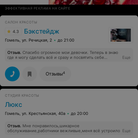
ЭФФЕКТИВНАЯ РЕКЛАМА НА САЙТЕ
САЛОН КРАСОТЫ
Бэкстейдж
4.3
Гомель, ул. Речицкая, 2
до 21:00
Отзыв
.
Спасибо огромное мои девочки. Теперь в знаю
где я могу сделать всё и сразу и посвятить себе
Еще
любимой хоть целый день на красоту. Безумно
довольна! И думаю скоро увидимся.
4
Отзывы
СТУДИЯ КРАСОТЫ
Люкс
Гомель, ул. Крестьянская, 40а
до 20:00
Отзыв
.
Мне понравилось,шикарное
обслуживание,работники вежливые,меня всё устроило
Еще