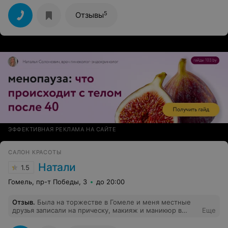
5
Отзывы
ЭФФЕКТИВНАЯ РЕКЛАМА НА САЙТЕ
САЛОН КРАСОТЫ
Натали
1.5
Гомель, пр-т Победы, 3
до 20:00
Отзыв
.
Была на торжестве в Гомеле и меня местные
друзья записали на прическу, макияж и маникюр в
Еще
салон "НАТАЛИ" по ул Победы 3. Скажу честно, после
московских салонов, я очень волновалась т.к