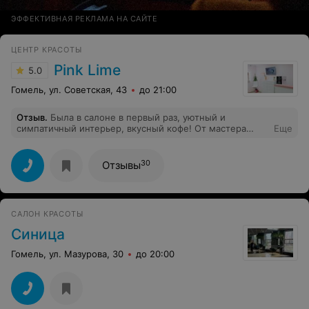
ЭФФЕКТИВНАЯ РЕКЛАМА НА САЙТЕ
ЦЕНТР КРАСОТЫ
Pink Lime
5.0
Гомель, ул. Советская, 43
до 21:00
Отзыв
.
Была в салоне в первый раз, уютный и
симпатичный интерьер, вкусный кофе! От мастера
Еще
Татьяны в восторге, очень аккуратный мастер:
идеальное выравнивание ногтевой пластины,
покрытие точно под кутикулу, четкая форма. С
30
Отзывы
удовольствием приду ещё. Спасибо вам большое!
САЛОН КРАСОТЫ
Синица
Гомель, ул. Мазурова, 30
до 20:00