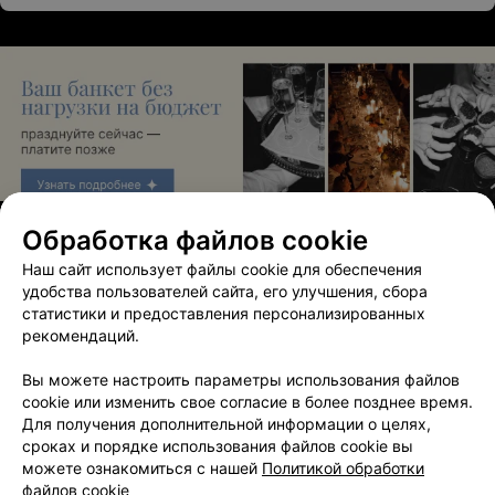
ЭФФЕКТИВНАЯ РЕКЛАМА НА САЙТЕ
Обработка файлов cookie
Наш сайт использует файлы cookie для обеспечения
удобства пользователей сайта, его улучшения, сбора
Смотрите также
статистики и предоставления персонализированных
рекомендаций.
Окрашивание ресниц в районе Центральный в
Вы можете настроить параметры использования файлов
Гомеле
cookie или изменить свое согласие в более позднее время.
Для получения дополнительной информации о целях,
сроках и порядке использования файлов cookie вы
Наращивание ресниц в районе Центральный в
можете ознакомиться с нашей
Политикой обработки
Гомеле
файлов cookie