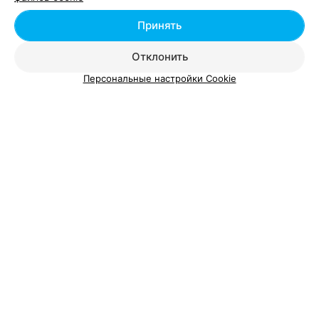
Принять
Шугаринг в районе Центральный в Гомеле
Отклонить
Персональные настройки Cookie
Добавить компанию
Добавить специалиста
О проекте
Новости проекта
Размещение рекламы
Вакансии
Публичный договор
Способы оплаты
Публичный договор по использованию сервиса
«Афиша»