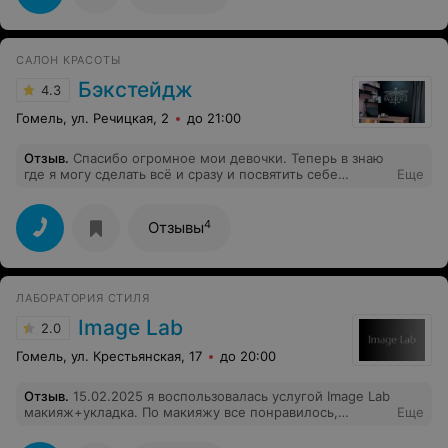
САЛОН КРАСОТЫ
Бэкстейдж
4.3
Гомель, ул. Речицкая, 2
до 21:00
Отзыв
.
Спасибо огромное мои девочки. Теперь в знаю
где я могу сделать всё и сразу и посвятить себе
Еще
любимой хоть целый день на красоту. Безумно
довольна! И думаю скоро увидимся.
4
Отзывы
ЛАБОРАТОРИЯ СТИЛЯ
Image Lab
2.0
Гомель, ул. Крестьянская, 17
до 20:00
Отзыв
.
15.02.2025 я воспользовалась услугой Image Lab
макияж+укладка. По макияжу все понравилось,
Еще
приятная молодая девушка, применялась декоративная
косметика высокого качества. Укладка подразумевала: