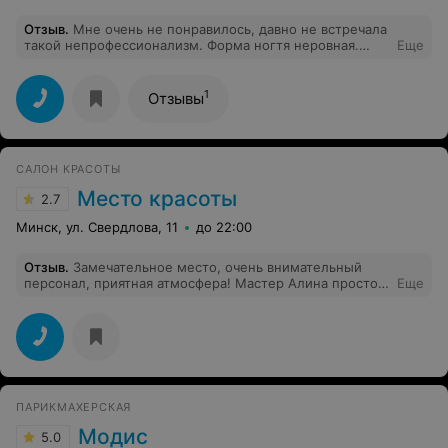
Отзыв
.
Мне очень не понравилось, давно не встречала
такой непрофессионализм. Форма ногтя неровная.
Еще
Кутикула обрезана тоже не так как нужно. Если бы
очень срочно не нужно было, я бы туда и не шла. Но
после посещения этого салона, даже при острой
1
Отзывы
необходимости я туда не пойду. Не считаю что
стоимость данной услуги соответствует качеству.
Очень недовольна. Персонал вполне хороший, но
кажется что давно не практиковались в маникюре.
САЛОН КРАСОТЫ
Место красоты
2.7
Минск, ул. Свердлова, 11
до 22:00
Отзыв
.
Замечательное место, очень внимательный
персонал, приятная атмосфера! Мастер Алина просто
Еще
шикарна! Получилась прекрасная стрижка и укладка!
ПАРИКМАХЕРСКАЯ
Модис
5.0