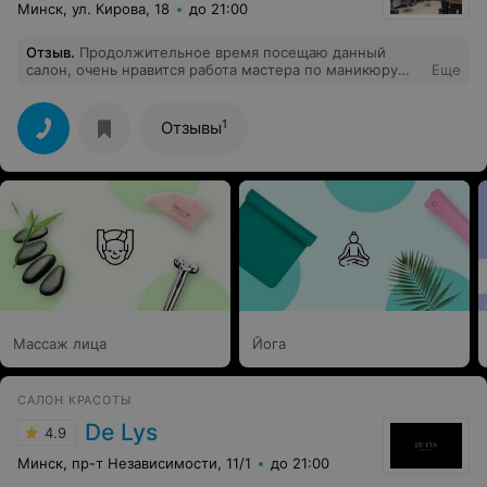
Минск, ул. Кирова, 18
до 21:00
Отзыв
.
Продолжительное время посещаю данный
салон, очень нравится работа мастера по маникюру
Еще
Дианы. Очень аккуратно делает и достаточно быстро.
Материалы, которыми выполнена работа,
выдерживают 3 недели. P.S. Здоровья, удачи и
1
Отзывы
процветания.
Массаж лица
Йога
САЛОН КРАСОТЫ
De Lys
4.9
Минск, пр-т Независимости, 11/1
до 21:00