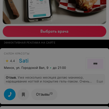
ЭФФЕКТИВНАЯ РЕКЛАМА НА САЙТЕ
САЛОН КРАСОТЫ
Sati
4.4
Минск, ул. Городской Вал, 9
до 21:00
Отзыв
.
Уже несколько месяцев делаю маникюр,
наращивание ногтей и покрытие гель-лаком. Очень
Еще
довольна. Катя настоящий профессионал. Делает всё
очень аккуратно, быстро и качественно. Я очень
довольна, рекомендую всем.
13
Отзывы