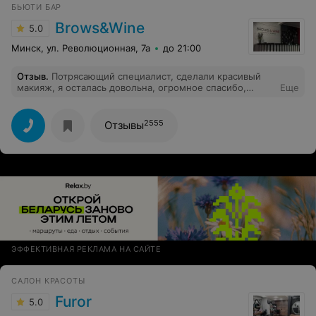
БЬЮТИ БАР
Brows&Wine
5.0
Минск, ул. Революционная, 7а
до 21:00
Отзыв
.
Потрясающий специалист, сделали красивый
макияж, я осталась довольна, огромное спасибо,
Еще
крутое место
2555
Отзывы
ЭФФЕКТИВНАЯ РЕКЛАМА НА САЙТЕ
САЛОН КРАСОТЫ
Furor
5.0