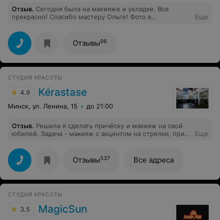
Отзыв
.
Сегодня была на макияже и укладке. Все
прекрасно! Спасибо мастеру Ольге! Фото в
Еще
подтверждения моего настроения!
96
Отзывы
СТУДИЯ КРАСОТЫ
Kérastase
4.9
Минск, ул. Ленина, 15
до 21:00
Отзыв
.
Решила я сделать причёску и макияж на свой
юбилей. Задача - макияж с акцентом на стрелки, при
Еще
этом было сказано, что не пользуюсь практически
косметикой, то есть не привыкла я к нескольким
слоям тонального крема и всего остального, что не
537
Отзывы
Все адреса
нужны и блестки и тени... Но все делали наоборот.
Причёска в виде пучка низкого тоже не получилась.
Как говорили не -10, а плюс 20 получилось. Тонна
лака, пенки, всяких средств, а результат хуже, чем,
СТУДИЯ КРАСОТЫ
если бы сама готовилась. Вот честно. Понимаю, что
мастер старался, и вроде любезная и приятная, но,
MagicSun
3.5
наверное, ее работа заточена под более возрастных