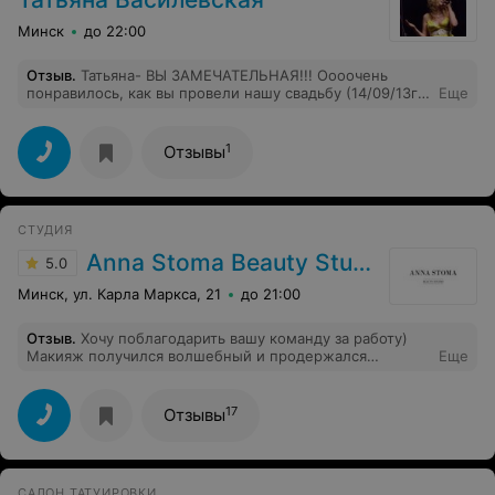
Минск
до 22:00
Отзыв
.
Татьяна- ВЫ ЗАМЕЧАТЕЛЬНАЯ!!! Оооочень
понравилось, как вы провели нашу свадьбу (14/09/13г),
Еще
а конкурсы просто отпад! Все необычные, интересные!
Знакомым буду обязательно Вас рекомендовать.
1
Отзывы
СТУДИЯ
Anna Stoma Beauty Studio
5.0
Минск, ул. Карла Маркса, 21
до 21:00
Отзыв
.
Хочу поблагодарить вашу команду за работу)
Макияж получился волшебный и продержался
Еще
великолепно! Екатерина и Анастасия - феи - и
пожелания все учли, и предложили, как можно
сделать еще лучше, в общем, кайф! По причёске хочу
17
Отзывы
сказать, что всё продержалось до конца, несмотря на
то что я и танцевала, и трогала руками, и обнималась
со всеми, и делала всё, чтобы локоны умерли, но они
выдержали, и для меня это полнейший восторг,
САЛОН ТАТУИРОВКИ