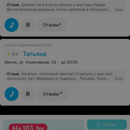
Отзыв
.
Делала тату в этом салоне у мастера Лидии.
Восхитительная девушка, очень приятная в общении,
Еще
настоящий профессионал. Никакого дискомфорта,
боли и других неприятностей с ней не ощущалось.
Татуировка выполнена в соответствии со всеми моими
4
Отзывы
желаниями. Период заживления прошел быстро. Если
решусь на вторую, буду делать только у неё.
Рекомендую всем, особенно женщинам. Лида - вы
прекрасный мастер тату).
САЛОН-ПАРИКМАХЕРСКАЯ
Татьяна
5.0
Минск, ул. Ульяновская, 33
до 20:00
Отзыв
.
Наталья - отличный мастер! Стригусь у нее уже
несколько лет. Маникюр и педикюр - Татьяна. Тоже
Еще
отличный специалист. Рекомендую.
13
Отзывы