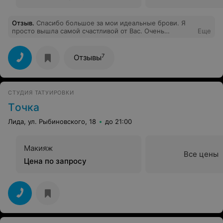
Отзыв
.
Спасибо большое за мои идеальные брови. Я
просто вышла самой счастливой от Вас. Очень
Еще
приятная атмосфера, персонал. Отдельное спасибо
девушке, которая из моих ужасных бровей сделала
чудо,а также за полезные советы. Теперь только к
7
Отзывы
Вам!
СТУДИЯ ТАТУИРОВКИ
Tочка
Лида, ул. Рыбиновского, 18
до 21:00
Макияж
Все цены
Цена по запросу