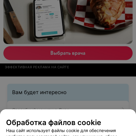
ЭФФЕКТИВНАЯ РЕКЛАМА НА САЙТЕ
Вам будет интересно
Свадебный макияж в Лиде
Обработка файлов cookie
Вечерний макияж в Лиде
Наш сайт использует файлы cookie для обеспечения