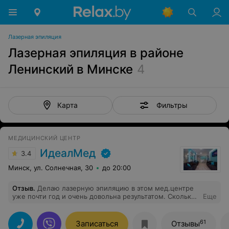
Лазерная эпиляция
Лазерная эпиляция в районе
Ленинский в Минске
4
Фильтры
Карта
МЕДИЦИНСКИЙ ЦЕНТР
ИдеалМед
3.4
Минск, ул. Солнечная, 30
до 20:00
Отзыв
.
Делаю лазерную эпиляцию в этом мед.центре
уже почти год и очень довольна результатом. Сколько
Еще
мест перепробовала и всё не то, то больно, то
безрезультатно, а здесь, всё прекрасно, соотношение
цена-качество, абсолютно не больно, гладкая кожа. А
61
Записаться
Отзывы