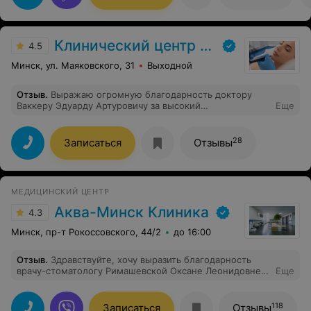
самое главное - это прекрасный мастер Александра:
внимательная, аккуратная, улыбчивая, знающая своё
дело!) Правда записаться трудно, очень заранее всё
расписывается у неё, что только подтверждает мои
Клинический центр пластической хирургии и медицинской косметологии
слова)
4.5
Минск, ул. Маяковского, 31
Выходной
Отзыв
.
Выражаю огромную благодарность доктору
Ваккеру Эдуарду Артуровичу за высокий
Еще
профессионализм, внимательное отношение к
пациентам, спасибо Вам большое, а так же спасибо
медсестре. Всего вам самого лучшего!
28
Записаться
Отзывы
МЕДИЦИНСКИЙ ЦЕНТР
Аква-Минск Клиника
4.3
Минск, пр-т Рокоссовского, 44/2
до 16:00
Отзыв
.
Здравствуйте, хочу выразить благодарность
врачу-стоматологу Римашевской Оксане Леонидовне
Еще
за высокий профессионализм, чуткое и внимательное
отношение к своим пациентам. Мы с моей дочерью
остались очень довольны лечением. Наша семья
118
Записаться
Отзывы