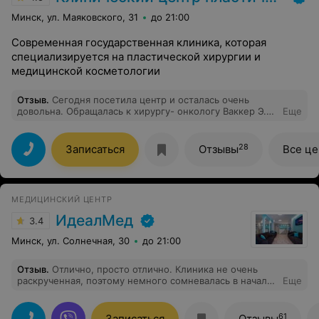
Минск, ул. Маяковского, 31
до 21:00
Современная государственная клиника, которая
специализируется на пластической хирургии и
медицинской косметологии
Отзыв
.
Сегодня посетила центр и осталась очень
довольна. Обращалась к хирургу- онкологу Ваккер Э.
Еще
А, по поводу удаления невуса у ребенка(7лет). Врач
очень внимательный,отзывчивый,понимающий, даёт
детальные объяснения . Посоветовал нам пока
28
Записаться
Отзывы
Все ц
подождать с удалением т.к дочка ещё очень боится и
нервничает. Огромное Вам спасибо! Крепкого
здоровья, карьерного роста!!!
МЕДИЦИНСКИЙ ЦЕНТР
ИдеалМед
3.4
Минск, ул. Солнечная, 30
до 21:00
Отзыв
.
Отлично, просто отлично. Клиника не очень
раскрученная, поэтому немного сомневалась в начале.
Еще
Но такого отношения я просто не ожидала. Знаете,
иногда врачи работают на клинику и порой
перебарщивают с анализами и процедурами. Тут я
61
Записаться
Отзывы