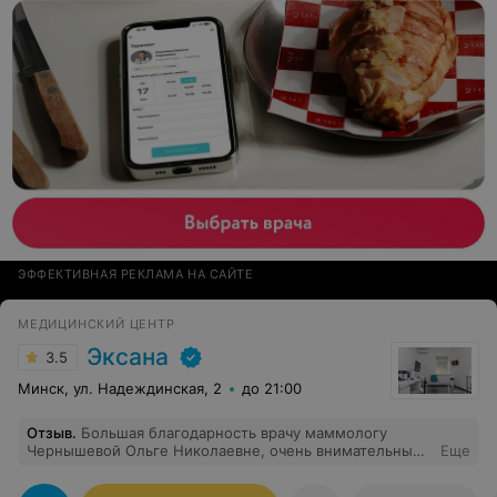
ЭФФЕКТИВНАЯ РЕКЛАМА НА САЙТЕ
МЕДИЦИНСКИЙ ЦЕНТР
Эксана
3.5
Минск, ул. Надеждинская, 2
до 21:00
Отзыв
.
Большая благодарность врачу маммологу
Чернышевой Ольге Николаевне, очень внимательный
Еще
и чуткий врач, настоящий специалист своего дела!!!
Спасибо,за то,что есть ещё такие врачи!!!