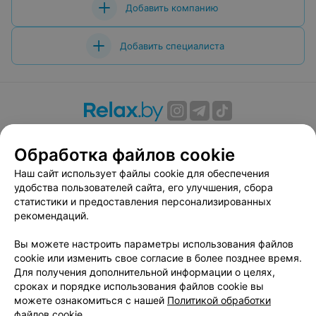
Добавить компанию
Добавить специалиста
О проекте
Новости проекта
Размещение рекламы
Обработка файлов cookie
Вакансии
Публичный договор
Способы оплаты
Публичный договор по использованию сервиса
Наш сайт использует файлы cookie для обеспечения
«Афиша»
удобства пользователей сайта, его улучшения, сбора
статистики и предоставления персонализированных
Пользовательское соглашение
рекомендаций.
Написать в поддержку
Вы можете настроить параметры использования файлов
Связаться по вопросам сотрудничества
cookie или изменить свое согласие в более позднее время.
Написать руководителю relax.by
Для получения дополнительной информации о целях,
Персональные настройки cookie
сроках и порядке использования файлов cookie вы
можете ознакомиться с нашей
Политикой обработки
Обработка персональных данных
файлов cookie