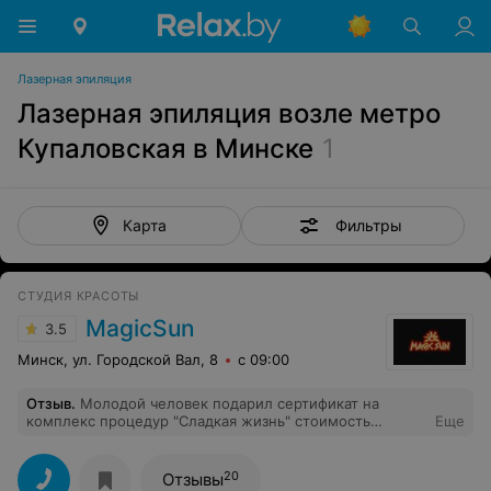
Лазерная эпиляция
Лазерная эпиляция возле метро
Купаловская в Минске
1
Фильтры
Карта
СТУДИЯ КРАСОТЫ
MagicSun
3.5
Минск, ул. Городской Вал, 8
с 09:00
Отзыв
.
Молодой человек подарил сертификат на
комплекс процедур "Сладкая жизнь" стоимость
Еще
которого составляет 810 000(один из самых дорогих).В
комплекс входит:массаж, шоколадное обертывание,
спа-маникюр, спа-педикюр.Первым был массаж и
20
Отзывы