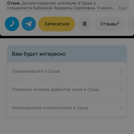
Отзыв
.
Делала лазерную эпиляцию в Орше у
специалиста Бабеевой Людмилы Сергеевны. У меня
Еще
очень светлый волос, и надежды было мало от него
избавиться, так как до Тиамо ходила в другой салон и
результата не было. Здесь уже после первой
3
Записаться
Отзывы
процедуры я была в приятном шоке, что
действительно волос стало меньше и расти стали
медленней. Результатом очень довольна. И безумно
благодарна Людмиле, которая граммотно рассказала
всё о процедуре и ответила на интересующие
вопросы. Однозначно рекомендую!
Вам будет интересно
Плазмолифтинг в Орше
Лазерное лечение дефектов кожи в Орше
Инъекционная косметология в Орше