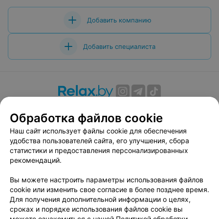
Добавить компанию
Добавить специалиста
О проекте
Новости проекта
Размещение рекламы
Обработка файлов cookie
Вакансии
Публичный договор
Способы оплаты
Наш сайт использует файлы cookie для обеспечения
Публичный договор по использованию сервиса
удобства пользователей сайта, его улучшения, сбора
«Афиша»
статистики и предоставления персонализированных
Пользовательское соглашение
рекомендаций.
Написать в поддержку
Вы можете настроить параметры использования файлов
Связаться по вопросам сотрудничества
cookie или изменить свое согласие в более позднее время.
Написать руководителю relax.by
Для получения дополнительной информации о целях,
сроках и порядке использования файлов cookie вы
Персональные настройки cookie
можете ознакомиться с нашей
Политикой обработки