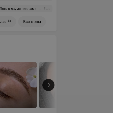
шое Мастеру Ане , буду приходить ещё.
Еще
188
ывы
Все цены