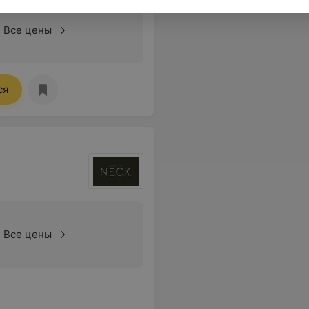
Все цены
ся
Все цены