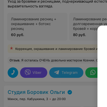
Уход за бровями и ресницами, подчеркивающий естест
выразительность взгляда.
Ламинирование ресниц +
Ламинирование ре
окрашивание + ботокс
долговременная у
ресниц
бровей + коррекци
60 руб.
80 руб.
Коррекция, окрашивание и ламинирование бровей и ресн
Отзыв
.
Я осталась ОЧЕНЬ довольна мастером Ксении. Она мастер от Бога. Сделала волшебно! Я счастлива и довольна, учитывая прак
Viber
Telegram
What
Студия Боровик Ольги
Минск, пер. Кабушкина, 3
до 20:00