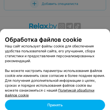
Добавить специалиста
О проекте
Новости проекта
Размещение рекламы
Обработка файлов cookie
Вакансии
Публичный договор
Способы оплаты
Наш сайт использует файлы cookie для обеспечения
Публичный договор по использованию сервиса
удобства пользователей сайта, его улучшения, сбора
«Афиша»
статистики и предоставления персонализированных
Пользовательское соглашение
рекомендаций.
Написать в поддержку
Вы можете настроить параметры использования файлов
Связаться по вопросам сотрудничества
cookie или изменить свое согласие в более позднее время.
Написать руководителю relax.by
Для получения дополнительной информации о целях,
сроках и порядке использования файлов cookie вы
Персональные настройки cookie
можете ознакомиться с нашей
Политикой обработки
Обработка персональных данных
файлов cookie
Принять