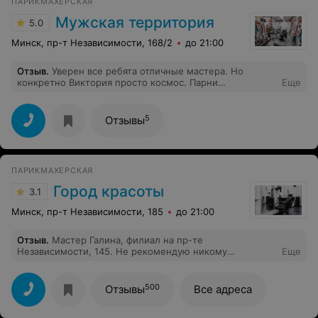
ПАРИКМАХЕРСКАЯ
Мужская территория
5.0
Минск, пр-т Независимости, 168/2
до 21:00
Отзыв
.
Уверен все ребята отличные мастера. Но
конкретно Виктория просто космос. Парни
Еще
рекомендую, не пожалеете.
5
Отзывы
ПАРИКМАХЕРСКАЯ
Город красоты
3.1
Минск, пр-т Независимости, 185
до 21:00
Отзыв
.
Мастер Галина, филиал на пр-те
Независимости, 145. Не рекомендую никому
Еще
обращаться в этот салон и к этому мастеру. Запись
была на окрашивание корней и тонирование длины.
Т.е. нужно было обесцветить корни, т.к. натуральный
500
Отзывы
Все адреса
цвет темный, и затонировать по длине. Обычно на
такой объем работы уходит около 4 часов. Мастер