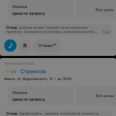
Макияж
Все цены
Цена по запросу
Отзыв
.
Добрый вечер! Спасибо за испорченную
причёску. Записался на стрижку, попросил коротко
Еще
состричь по бокам и оставить чёлку. В итоге ушёл с
короткими, недосушенными волосами. Более того,
женщина не посчитала нужным стряхнуть
16
Отзывы
состриженные волосы с головы и убрать их со лба.
Спасибо за сервис. Больше в вам не обращусь!
ПАРИКМАХЕРСКАЯ
Стрекоза
5.0
Минск, ул. Водолажского, 12
до 18:00
Макияж
Все цены
Цена по запросу
Отзыв
.
Здравствуйте , скажите пожалуйста стоимость