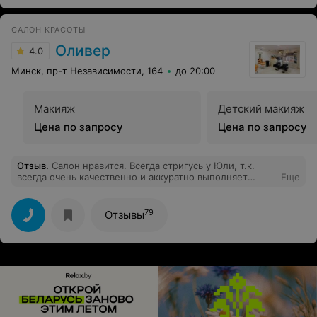
САЛОН КРАСОТЫ
Оливер
4.0
Минск, пр-т Независимости, 164
до 20:00
Макияж
Детский макияж
Цена по запросу
Цена по запросу
Отзыв
.
Салон нравится. Всегда стригусь у Юли, т.к.
всегда очень качественно и аккуратно выполняет
Еще
стрижку, может посоветовать сама и поймет то, чего я
от нее жду. Остальные парикмахеры тоже неплохие,
но ей немного уступают в качестве работы. Хороший
79
Отзывы
солярий - доступные цены и хорошие лампы.
Единственное НО в последнее время: не всегда на
месте есть одновременно ватные спонжи и молочко
для снятия макияжа: зачем мне молочко, если нет
спонжей и наоборот? Или у Вас клиенты уже все
домой несут? =)