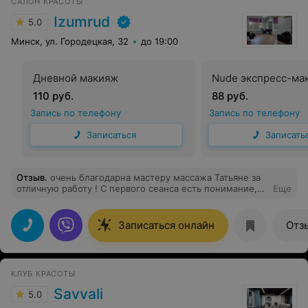
САЛОН КРАСОТЫ
Izumrud
5.0
Минск, ул. Городецкая, 32
до 19:00
Дневной макияж
Nude экспресс-ма
110 руб.
88 руб.
Запись по телефону
Запись по телефону
Записаться
Записать
Отзыв
.
очень благодарна мастеру массажа Татьяне за
отличную работу ! С первого сеанса есть понимание,
Еще
что попала в надежные руки профи! Плюс
ненавязчивая коммуникация, что важно когда
необходимо расслабиться!Все очень комфортно!Шчыра
Записаться онлайн
Отз
дзякуй Татьяне!И еще ! С порога попадаешь в в
оооочень приветливую атмосферу, благодаря
администраторам!Всем спасибо!
КЛУБ КРАСОТЫ
Savvali
5.0