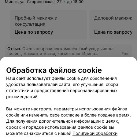
Минск, ул. Стариновская, 27
до 18:00
владелец студии, который абсолютно не умеет решать
конфликтные ситуации( Впрочем об её
"профессионализме" лучше всяких отзывов говорит
Пробный макияж и
Деловой макияж
свободная запись и пустой салон в разгар СЕЗОНА,
консультация
когда у хороших мастеров все расписано на 2, а то и
более недели вперёд! Не повторяйте моих ошибок,
Цена по запросу
Цена по запросу
подходите более тщательно к выбору мастера!
Отзыв
.
Очень понравился комплексный уход: чистка,
пилинг, массаж и маска, косметолог Ирина
Еще
профессионал своего дела, цены вполне
демократичные, всем советую и сама буду регулярно
ходить теперь.
Обработка файлов cookie
4
Отзывы
Наш сайт использует файлы cookie для обеспечения
удобства пользователей сайта, его улучшения, сбора
статистики и предоставления персонализированных
ПАРИКМАХЕРСКАЯ
рекомендаций.
ДизайнМикс
Вы можете настроить параметры использования файлов
Минск, ул. Гинтовта, 20
до 18:00
cookie или изменить свое согласие в более позднее время.
Для получения дополнительной информации о целях,
Макияж
сроках и порядке использования файлов cookie вы
Все цены
Цена по запросу
можете ознакомиться с нашей
Политикой обработки