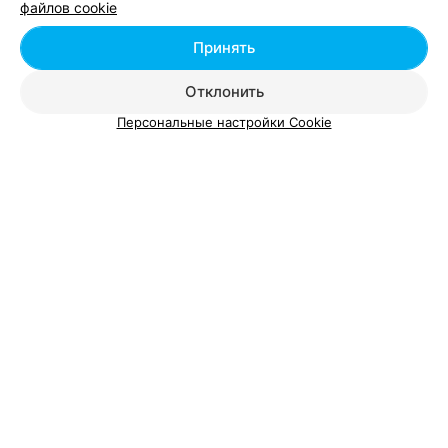
файлов cookie
Принять
Отклонить
Персональные настройки Cookie
Смотрите также
Свадебный макияж возле метро Уручье в
Минске
Ламинирование ресниц возле метро Уручье в
Минске
Окрашивание ресниц возле метро Уручье в
Минске