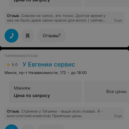
Отзыв
.
Совсем не салон, это точно. Долгое время у
них не было даже своих красок для волос ( сейчас
Еще
вроде бы есть, но я предпочитаю покупать сама).
Стригусь и крашусь только у мастера Надежды. Очень
хороший парикмахер, после неё волосы месяцами
5
Отзывы
держат форму.
ПАРИКМАХЕРСКАЯ
У Евгении сервис
5.0
Минск, пр-т Независимости, 172
до 18:00
Макияж
Все цены
Цена по запросу
Отзыв
.
Стрижки у Татьяны - выше всех похвал. Я -
многолетняя клиентка) Приятные цены.
Еще