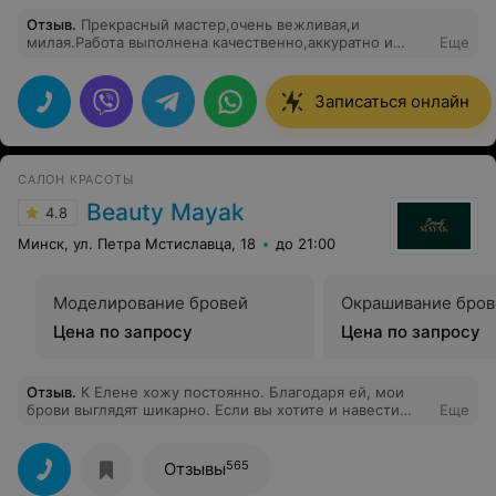
Отзыв
.
Прекрасный мастер,очень вежливая,и
милая.Работа выполнена качественно,аккуратно и
Еще
быстро.Мне всё понравились.
Записаться онлайн
САЛОН КРАСОТЫ
Beauty Mayak
4.8
Минск, ул. Петра Мстиславца, 18
до 21:00
Моделирование бровей
Окрашивание бров
Цена по запросу
Цена по запросу
Отзыв
.
К Елене хожу постоянно. Благодаря ей, мои
брови выглядят шикарно. Если вы хотите и навести
Еще
красоту, и отлично провести время, вам к Елене и в
бьюти маяк
565
Отзывы