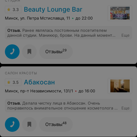
СТУДИЯ
Beauty Lounge Bar
3.3
Минск, ул. Петра Мстиславца, 11
до 22:00
Отзыв
.
Ранее являлась постоянным посетителем
данной студии. Маникюр, брови. На данный момент
Еще
при записи видно, что текучка нереальная. Лично я
экспериментировать каждый раз с новым мастером не
люблю. Поэтому ногти тут перестала делать. Написать
29
Отзывы
отзыв вынудила следующая ситуация: записалась
онлайн на процедуру коррекция+окрашивание бровей
к мастеру Виктории (у которой была неоднократно и
работа которой меня устраивала). По приходу
САЛОН КРАСОТЫ
администратор проверив мою запись сказала «да, в
программе у нас стоит Виктория, но сегодня работает
Абакосан
3.5
другой, новый мастер». На брови теперь тоже в
другой салон.
Минск, пр-т Независимости, 131/1
до 16:00
Отзыв
.
Делала чистку лица в Абакосан. Очень
понравилось внимательное отношение косметолога и
Еще
грамотный подход. На самом деле чистое лицо стало.
Получила рекомендации по уходу. Обязательно буду
посещать данное заведение. Спасибо!
48
Отзывы