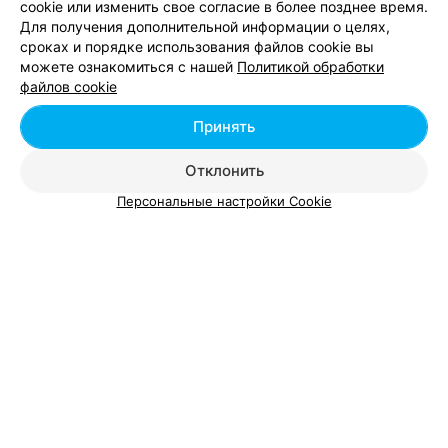
cookie или изменить свое согласие в более позднее время.
Для получения дополнительной информации о целях,
сроках и порядке использования файлов cookie вы
можете ознакомиться с нашей
Политикой обработки
СТУДИЯ КРАСОТЫ
файлов cookie
Ivash Studio
Минск, ул. Кирилла Туровского, 4
до 21:00
Принять
Отклонить
Персональные настройки Cookie
Смотрите также
Коррекция бровей нитью возле метро Восток в
Минске
Коррекция мужских бровей возле метро Восток
в Минске