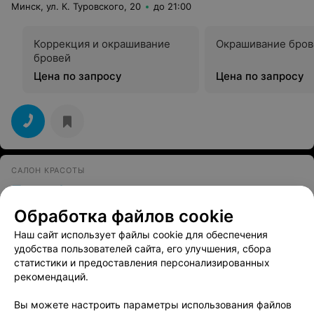
восстановление. Из плюсов приветливый,
Минск, ул. К. Туровского, 20
до 21:00
доброжелательный персонал.
Коррекция и окрашивание
Окрашивание бров
бровей
Цена по запросу
Цена по запросу
САЛОН КРАСОТЫ
Пассифло
Минск, ул. К. Туровского, 12
до 21:00
Обработка файлов cookie
Наш сайт использует файлы cookie для обеспечения
Окрашивание бровей
удобства пользователей сайта, его улучшения, сбора
Все цены
статистики и предоставления персонализированных
Цена по запросу
рекомендаций.
Вы можете настроить параметры использования файлов