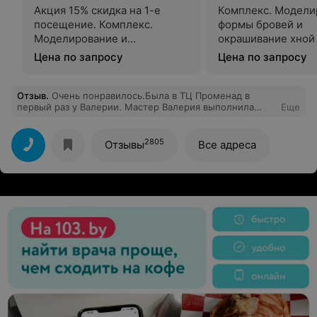
Акция 15% скидка на 1-е
Комплекс. Модели
посещение. Комплекс.
формы бровей и
Моделирование и
окрашивание хной
окрашивание бровей краской
Цена по запросу
Цена по запросу
/ хной.
Отзыв
.
Очень понравилось.Была в ТЦ Променад в
первый раз у Валерии. Мастер Валерия выполнила
Еще
коррекцию очень хорошо, дала рекомендации, я очень
довольна посещением буду всем рекомендовать.
Огромное спасибо!
2805
Отзывы
Все адреса