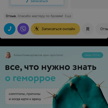
Записаться
Отзыв
.
Спасибо мастеру по бровям!
Еще
Записаться онлайн
Отз