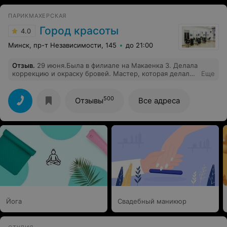
ПАРИКМАХЕРСКАЯ
Город красоты
4.0
Минск, пр-т Независимости, 145
до 21:00
Отзыв
.
29 июня.Была в филиале на Макаенка 3. Делала
коррекцию и окраску бровей. Мастер, которая делала
Еще
процедуру тут же делает педикюр. Причем первый раз
когда я брала вату в руки и смывала сама как в
советское время. А вот к мастеру Екатерине Мацкевич
500
Отзывы
Все адреса
попала в первый раз, не смотря на то, что она была
занята другой клиенткой делала завивку. Тем не менее
пригласила на стрижку, я очень осталась довольна.
Человек на своем месте, улыбчивая , приятная.
Посоветовала как будет лучше. Спасибо.Таким
мастерам. В целом всем довольна!
Йога
Свадебный маникюр