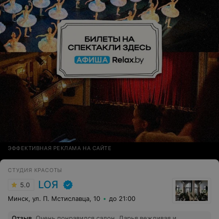
настроением и мыслью, что мне уже совершенно не
хочется стричь ничего. Хорошо, что и не настояла, а то
подстригла бы ужасно. Пойду к своему мастеру на
окрашивание и попрошу ещё стрижку. А сюда больше
ни ногой. Пусть мастер обратит внимание на свои
чёрно-рыжие волосы и займётся ими, раз любит
раздавать советы.
ЭФФЕКТИВНАЯ РЕКЛАМА НА САЙТЕ
СТУДИЯ КРАСОТЫ
LOЯ
5.0
Минск, ул. П. Мстиславца, 10
до 21:00
Отзыв
.
Очень понравился салон, Дарья вежливая и