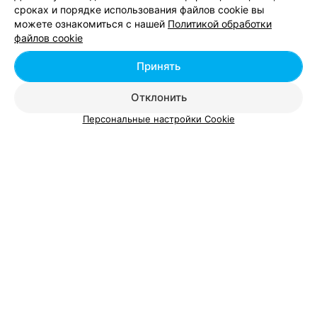
сроках и порядке использования файлов cookie вы
можете ознакомиться с нашей
Политикой обработки
файлов cookie
Свадебный макияж возле метро Восток в
Минске
Принять
Отклонить
Персональные настройки Cookie
Добавить компанию
Добавить специалиста
О проекте
Новости проекта
Размещение рекламы
Вакансии
Публичный договор
Способы оплаты
Публичный договор по использованию сервиса