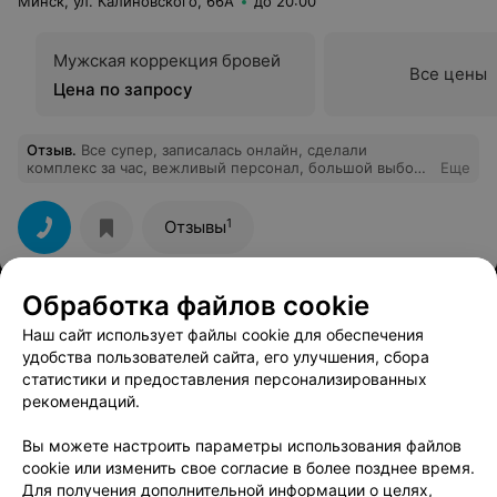
Минск, ул. Калиновского, 66А
до 20:00
доброжелательный персонал.
Мужская коррекция бровей
Все цены
Цена по запросу
Отзыв
.
Все супер, записалась онлайн, сделали
комплекс за час, вежливый персонал, большой выбор
Еще
цветов. Очень понравилось, советую
1
Отзывы
Обработка файлов cookie
Наш сайт использует файлы cookie для обеспечения
Смотрите также
удобства пользователей сайта, его улучшения, сбора
статистики и предоставления персонализированных
рекомендаций.
Ламинирование бровей возле метро Восток в
Минске
Вы можете настроить параметры использования файлов
cookie или изменить свое согласие в более позднее время.
Для получения дополнительной информации о целях,
Макияж возле метро Восток в Минске