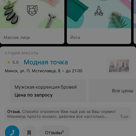
Массаж лица
Йога
СТУДИЯ КРАСОТЫ
Модная точка
5.0
Минск, ул. П. Мстиславца, 8
до 21:00
Мужская коррекция бровей
Все цены
Цена по запросу
Отзыв
.
Спасибо огромное Вам ещё раз за Ваш сервис!
Маникюр просто космос, девочки все настолько
Еще
милые, интерьер - отдельньiх похвал. И, конечно же,
владелица данного салона - ❤️
5
Отзывы