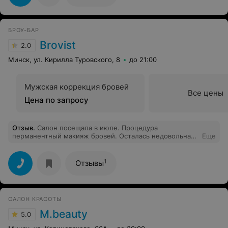
БРОУ-БАР
Brovist
2.0
Минск, ул. Кирилла Туровского, 8
до 21:00
Мужская коррекция бровей
Все цены
Цена по запросу
Отзыв
.
Салон посещала в июле. Процедура
перманентный макияж бровей. Осталась недовольна
Еще
результатом :(( Брови получились асимметричные,
кончики бровей на разных уровнях. Выполняла данную
процедуру мастер Светлана с 4-х летним стажем. Но,
1
Отзывы
надо отдать должное, деньги за неудачный
перманентный макияж мне вернули. Вот такое
разочарование… Уйма потраченного времени плюс
ещё дополнительные траты на удаление лазером
САЛОН КРАСОТЫ
остатков перманентного макияжа бровей. Эта
процедура тоже делается в несколько этапов и
M.beauty
5.0
требует много времени на окончательное
восстановление. Из плюсов приветливый,