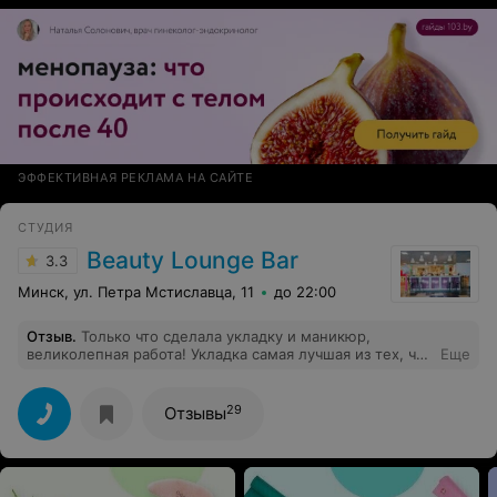
ЭФФЕКТИВНАЯ РЕКЛАМА НА САЙТЕ
СТУДИЯ
Beauty Lounge Bar
3.3
Минск, ул. Петра Мстиславца, 11
до 22:00
Отзыв
.
Только что сделала укладку и маникюр,
великолепная работа! Укладка самая лучшая из тех, что
Еще
я делала за последние 5 лет, даже просто самая
лучшая! Укладывались долго, но это того стоило.
Маникюр очень аккуратный, мастер относится к своей
29
Отзывы
работе основательно. Девочки, спасибо! Я довольна.