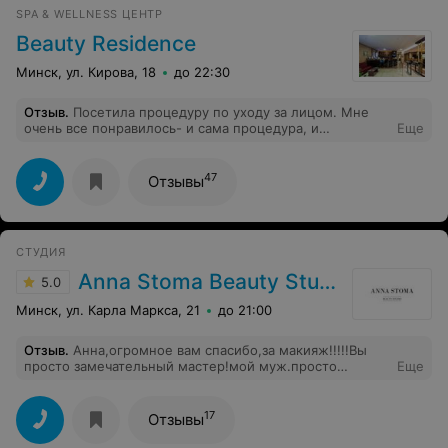
SPA & WELLNESS ЦЕНТР
Beauty Residence
Минск, ул. Кирова, 18
до 22:30
Отзыв
.
Посетила процедуру по уходу за лицом. Мне
очень все понравилось- и сама процедура, и
Еще
атмосфера, и особенно, Татьяна!! Сразу видно
профессионал своего дела, советы дала по уходу за
кожей лица и посоветовала какие процедуры можно
47
Отзывы
сделать по уходу за телом. Обязятельно приду еще(
только к Татьяне))) и советую другим! Отличный
косметолог, отличная косметика, отличные цены и
великолепное место!!!!!
СТУДИЯ
Anna Stoma Beauty Studio
5.0
Минск, ул. Карла Маркса, 21
до 21:00
Отзыв
.
Анна,огромное вам спасибо,за макияж!!!!!Вы
просто замечательный мастер!мой муж.просто
Еще
растерялся,когда меня увидел,он целый день не
сводил с меня глаз! У вас золотые руки! Макияж очень
стойкий! Держится два дня стабильно!!!!!Спасибо.вам
17
Отзывы
огромное,было приятно с вами работать. Фото за
мной!)))