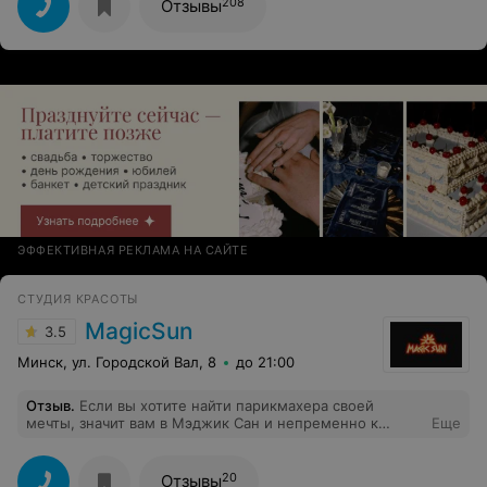
208
Отзывы
ЭФФЕКТИВНАЯ РЕКЛАМА НА САЙТЕ
СТУДИЯ КРАСОТЫ
MagicSun
3.5
Минск, ул. Городской Вал, 8
до 21:00
Отзыв
.
Если вы хотите найти парикмахера своей
мечты, значит вам в Мэджик Сан и непременно к
Еще
Екатерине. Этот замечательный мастер сделает вас
счастливой. Вот уже много лет я хожу к ней и хочу
выразить огромную благодарность ей внимание, за
20
Отзывы