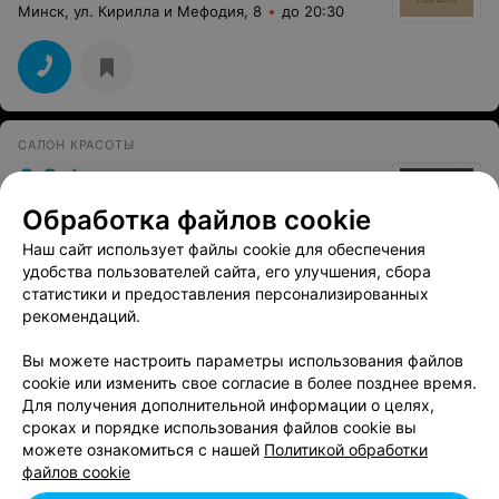
Минск, ул. Кирилла и Мефодия, 8
до 20:30
САЛОН КРАСОТЫ
O Sebe
Минск, пр-т Независимости, 12
до 21:00
Обработка файлов cookie
Наш сайт использует файлы cookie для обеспечения
удобства пользователей сайта, его улучшения, сбора
статистики и предоставления персонализированных
рекомендаций.
НЕЙЛ-БАР
Вы можете настроить параметры использования файлов
Matiss на Немиге
cookie или изменить свое согласие в более позднее время.
Для получения дополнительной информации о целях,
Минск, ул. Немига, 3
до 21:00
сроках и порядке использования файлов cookie вы
можете ознакомиться с нашей
Политикой обработки
файлов cookie