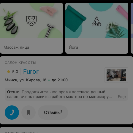
более 200 р в салоне нет). Настроение на целый день
испорчено. Не рекомендую.
Массаж лица
Йога
САЛОН КРАСОТЫ
Furor
5.0
Минск, ул. Кирова, 18
до 21:00
Отзыв
.
Продолжительное время посещаю данный
салон, очень нравится работа мастера по маникюру
Еще
Дианы. Очень аккуратно делает и достаточно быстро.
Материалы, которыми выполнена работа,
выдерживают 3 недели. P.S. Здоровья, удачи и
1
Отзывы
процветания.