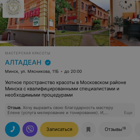
МАСТЕРСКАЯ КРАСОТЫ
АЛТАДЕАН
Минск, ул. Мясникова, 11Б
до 20:00
Уютное пространство красоты в Московском районе
Минска с квалифицированными специалистами и
необходимыми процедурами
Отзыв
.
Хочу выразить свою благодарность мастеру
Елене (услуга мелирование и тонирование). И,
Еще
выразить мою признательность владелице салона за
объективное разрешение спорного вопроса.
Рекомендую данный салон.
18
Записаться
Отзывы