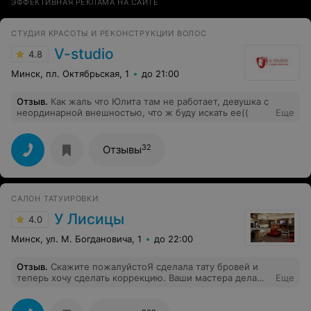
ЭФФЕКТИВНАЯ РЕКЛАМА НА САЙТЕ
СТУДИЯ КРАСОТЫ И РЕКОНСТРУКЦИИ ВОЛОС
V-studio
4.8
Минск, пл. Октябрьская, 1
до 21:00
Отзыв
.
Как жаль что Юлита там не работает, девушка с
неординарной внешностью, что ж буду искать ее((
Еще
32
Отзывы
САЛОН ТАТУИРОВКИ
У Лисицы
4.0
Минск, ул. М. Богдановича, 1
до 22:00
Отзыв
.
Скажите пожалуйсто Я сделала тату бровей и
теперь хочу сделать коррекцию. Ваши мастера делают
Еще
коррекцию бровей другого мастера?????? если да то
на какую цену мне расчитывать??