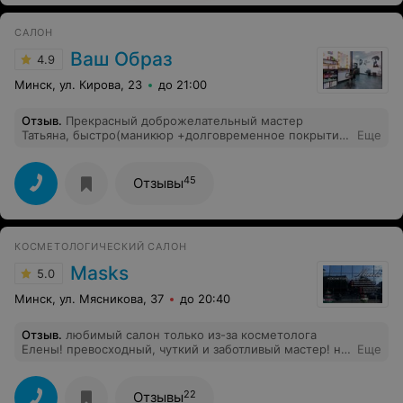
САЛОН
Ваш Образ
4.9
Минск, ул. Кирова, 23
до 21:00
Отзыв
.
Прекрасный доброжелательный мастер
Татьяна, быстро(маникюр +долговременное покрытие
Еще
~1 часа), идеальное покрытие и форма! Благодарю за
ваш профессионализм
45
Отзывы
КОСМЕТОЛОГИЧЕСКИЙ САЛОН
Masks
5.0
Минск, ул. Мясникова, 37
до 20:40
Отзыв
.
любимый салон только из-за косметолога
Елены! превосходный, чуткий и заботливый мастер! но
Еще
в последнее время невозможно припарковаться, хотя
для салона выделены 4 места. каждый раз все заняты,
а в салоне кроме меня только один человек, я
22
Отзывы