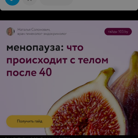
специально уточняю. а на первое место становиться
нельзя (!!!). я хожу в салон в будние дни, на Мясникова
в это время найти место для машины очень тяжело.
если не решите вопрос с парковкой, я буду искать
новый салон, т.к. тратить 20 минут на парковку я не
больше не намерена!