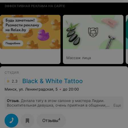
ЭФФЕКТИВНАЯ РЕКЛАМА НА САЙТЕ
Массаж лица
СТУДИЯ
Black & White Tattoo
2.3
Минск, ул. Ленинградская, 5
до 20:00
Отзыв
.
Делала тату в этом салоне у мастера Лидии.
Восхитительная девушка, очень приятная в общении,
Еще
настоящий профессионал. Никакого дискомфорта,
боли и других неприятностей с ней не ощущалось.
Татуировка выполнена в соответствии со всеми моими
4
Отзывы
желаниями. Период заживления прошел быстро. Если
решусь на вторую, буду делать только у неё.