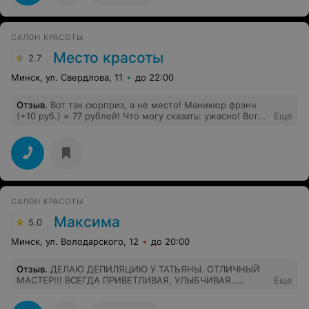
САЛОН КРАСОТЫ
Место красоты
2.7
Минск, ул. Свердлова, 11
до 22:00
Отзыв
.
Вот так сюрприз, а не место! Маникюр фрэнч
(+10 руб.) = 77 рублей! Что могу сказать: ужасно! Вот
Еще
первые фото: ногти через 2 часа после салона.
Последние: днём - и суток не прошло! Кривая улыбка,
недорисованные края, остатки прошлого (красного)
маникюра, по 6 пластмасок на безымянных пальцах -
кривые! И каждая из них по 1 рублю, а они и за одежду
цепляются.
САЛОН КРАСОТЫ
Максима
5.0
Минск, ул. Володарского, 12
до 20:00
Отзыв
.
ДЕЛАЮ ДЕПИЛЯЦИЮ У ТАТЬЯНЫ. ОТЛИЧНЫЙ
МАСТЕР!!! ВСЕГДА ПРИВЕТЛИВАЯ, УЛЫБЧИВАЯ..
Еще
ПРОСТО УМНИЧКА!!!! ВСЕМ СОВЕТУЮ!