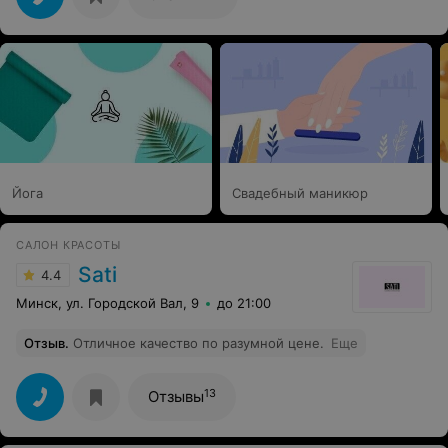
золотые ручки, за прекрасное настроение и душевный
комфорт. Катенька, Вы лучший парикмахер в мире.
Спасибо!!! Обожаю Вас
Йога
Свадебный маникюр
САЛОН КРАСОТЫ
Sati
4.4
Минск, ул. Городской Вал, 9
до 21:00
Отзыв
.
Отличное качество по разумной цене.
Еще
13
Отзывы