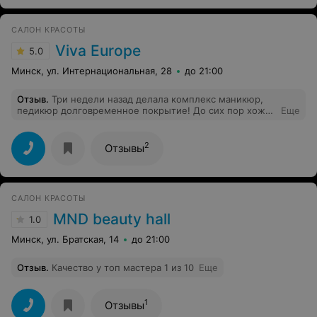
САЛОН КРАСОТЫ
Viva Europe
5.0
Минск, ул. Интернациональная, 28
до 21:00
Отзыв
.
Три недели назад делала комплекс маникюр,
педикюр долговременное покрытие! До сих пор хожу
Еще
с красивыми ногтиками! Мастер Анна умничка!
Истинный Мастер своего дела, что всегда очень
приятно! Скоро приду ещё!)))
2
Отзывы
САЛОН КРАСОТЫ
MND beauty hall
1.0
Минск, ул. Братская, 14
до 21:00
Отзыв
.
Качество у топ мастера 1 из 10
Еще
1
Отзывы