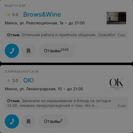
БЬЮТИ БАР
Brows&Wine
5.0
Минск, ул. Революционная, 7а
до 21:00
Отзыв
.
Отличная работа и приятное общение. Спасибо!
Еще
2555
Отзывы
ПАРИКМАХЕРСКАЯ
ОК!
3.0
Минск, ул. Ленинградская, 10
до 21:00
Отзыв
.
Записали на окрашивание в блонд на сегодня
14.00, никаких предупреждений о том, что в
Еще
процедуре могут отказать или перенести, не было. В
итоге мастер заявила, что времени на то, чтобы меня
покрасить у нее не хватит из-за осветления корней и
2
Отзывы
предложила перезаписаться на другую дату по цене в
два раза дороже (по телефону было сказано, что цен