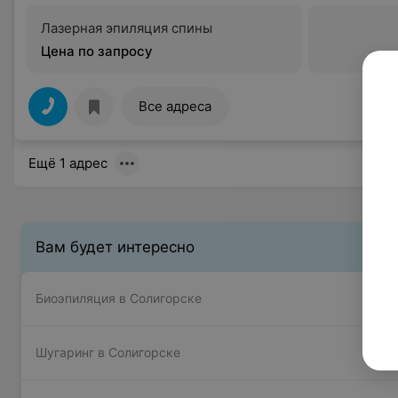
Лазерная эпиляция спины
Цена по запросу
Все адреса
Ещё 1 адрес
Вам будет интересно
Биоэпиляция в Солигорске
Шугаринг в Солигорске