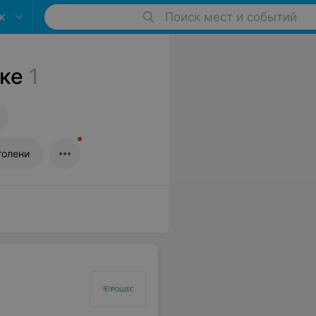
к
Поиск мест и событий
ке
1
голени