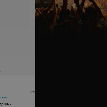
р
© 2026 ООО «Артокс Лаб», УНП 191700409,
регистрирующий орган - Минский горисполком
|
220012, Республика Беларусь, г. Минск,
ства
улица Толбухина, 2, пом. 16 | info@relax.by
 данных