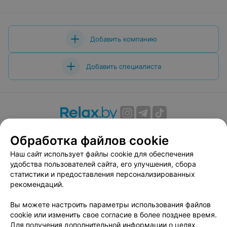
Добавить компанию
Добавить специалиста
О проекте
Новости проекта
Размещение рекламы
Обработка файлов cookie
Вакансии
Публичный договор
Способы оплаты
Наш сайт использует файлы cookie для обеспечения
Публичный договор по использованию сервиса
удобства пользователей сайта, его улучшения, сбора
«Афиша»
статистики и предоставления персонализированных
Пользовательское соглашение
рекомендаций.
Написать в поддержку
Вы можете настроить параметры использования файлов
Связаться по вопросам сотрудничества
cookie или изменить свое согласие в более позднее время.
Написать руководителю relax.by
Для получения дополнительной информации о целях,