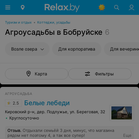
Туризм и отдых
•
Коттеджи, усадьбы
Агроусадьбы в Бобруйске
6
Возле озера
Для корпоратива
Для вечерин
Фильтры
Карта
АГРОУСАДЬБА
Белые лебеди
2.5
Кировский р-н, дер. Подлужье, ул. Береговая, 32
Круглосуточно
Отзыв
.
Отдыхали семьёй 3 дня, минус, что магазина
рядом нет поэтому 4, а так все супер!
Еще