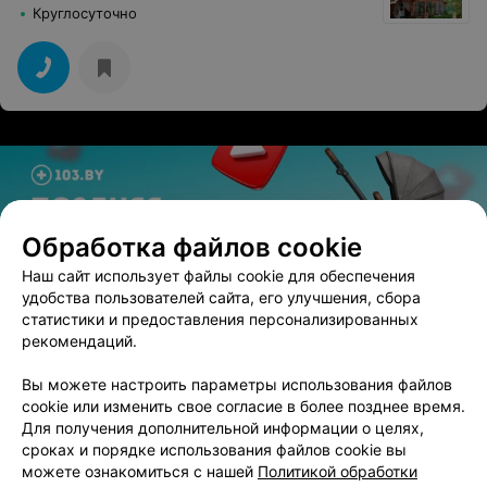
черствый, а рыба замороженная). 2е горячее принесли
Круглосуточно
в 23.00, это нормально? Да у нас уже половину гостей
ушли к этому времени. Также некоторые блюда,
которые были заявлены в меню до нас так и не дошли.
В общем банкет полный провал.
Обработка файлов cookie
Наш сайт использует файлы cookie для обеспечения
удобства пользователей сайта, его улучшения, сбора
ЭФФЕКТИВНАЯ РЕКЛАМА НА САЙТЕ
статистики и предоставления персонализированных
рекомендаций.
КОТТЕДЖ
Вы можете настроить параметры использования файлов
Клевое местечко
cookie или изменить свое согласие в более позднее время.
Осиповичский р-н, Смык, Центральная, 4А
Для получения дополнительной информации о целях,
Круглосуточно
сроках и порядке использования файлов cookie вы
можете ознакомиться с нашей
Политикой обработки