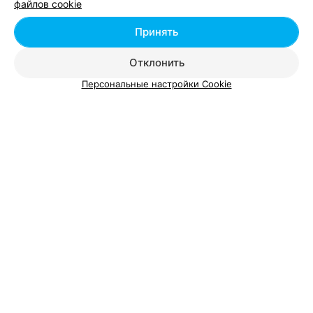
файлов cookie
Принять
Отклонить
Персональные настройки Cookie
Добавить компанию
Добавить специалиста
О проекте
Новости проекта
Размещение рекламы
Вакансии
Публичный договор
Способы оплаты
Публичный договор по использованию сервиса
«Афиша»
Пользовательское соглашение