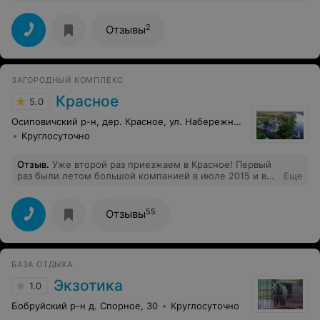
2
Отзывы
ЗАГОРОДНЫЙ КОМПЛЕКС
Красное
5.0
Осиповичский р-н, дер. Красное, ул. Набережная, 95г
Круглосуточно
Отзыв
.
Уже второй раз приезжаем в Красное! Первый
раз были летом большой компанией в июле 2015 и вот
Еще
сейчас февраль 2017. Все просто чудесно! Шикарная
агроусадьба с современными "наворотами" и
старинной изюминкой, великолепная баня с
55
Отзывы
джакузи.Очень всем рекомендую и сама планирую
приехать еще раз этим летом. Удачи вам! Федина Алла,
компания Эгис."
БАЗА ОТДЫХА
Экзотика
1.0
Бобруйский р-н д. Спорное, 30
Круглосуточно