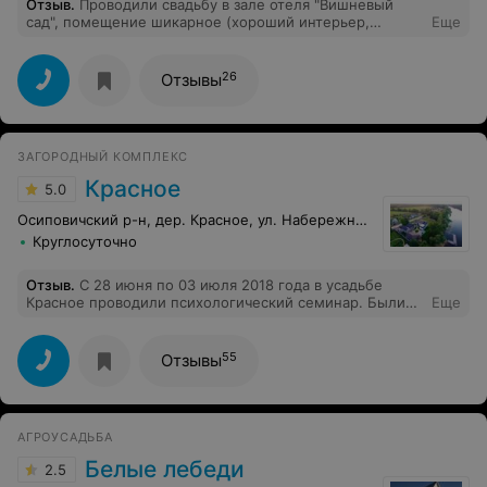
Отзыв
.
Проводили свадьбу в зале отеля "Вишневый
сад", помещение шикарное (хороший интерьер,
Еще
аккуратные столы и стулья, все чисто и светло),
пейзаж на улице в эту пору был великолепный,
превосходная кухня. Обслуживающий персонал
26
Отзывы
справлялся со своими обязанностями. Рекомендую.
ЗАГОРОДНЫЙ КОМПЛЕКС
Красное
5.0
Осиповичский р-н, дер. Красное, ул. Набережная, 95г
Круглосуточно
Отзыв
.
С 28 июня по 03 июля 2018 года в усадьбе
Красное проводили психологический семинар. Были
Еще
поражены невероятной красотой интерьеров, уютом,
ухоженной территорией, замечательной природой.
Особая благодарность персоналу за душевность,
55
Отзывы
заботу и профессионализм. Дворянский шик в
сочетании с теплотой «бабушкиной» заботы. Чистые,
уютные, светлые номера, качественное постельное
белье, стильный дорогой ремонт и при этом
АГРОУСАДЬБА
демократичные цены. Заявленные на фото номера и
территории соответствуют и даже превосходят
Белые лебеди
2.5
ожидания. Уютный каминный зал, в котором приятно