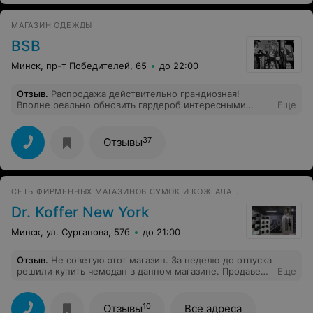
МАГАЗИН ОДЕЖДЫ
BSB
Минск, пр-т Победителей, 65
до 22:00
Отзыв
.
Распродажа действительно грандиозная!
Вполне реально обновить гардероб интересными
Еще
вещами за полцены!!
37
Отзывы
СЕТЬ ФИРМЕННЫХ МАГАЗИНОВ СУМОК И КОЖГАЛАНТЕРЕИ
Dr. Koffer New York
Минск, ул. Сурганова, 57б
до 21:00
Отзыв
.
Не советую этот магазин. За неделю до отпуска
решили купить чемодан в данном магазине. Продавец
Еще
со знанием дела и вниманием рассказывала про
прочный материал изделий, гарантия на которые по 3-
5 лет, выбирали минут 20, в основном изучали изделия
10
Отзывы
Все адреса