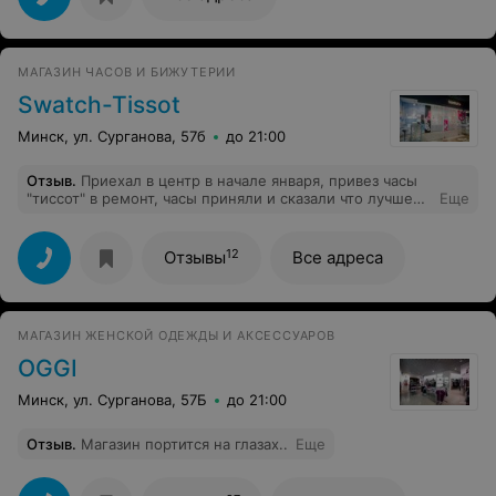
бизнесу.
МАГАЗИН ЧАСОВ И БИЖУТЕРИИ
Swatch-Tissot
Минск, ул. Сурганова, 57б
до 21:00
Отзыв
.
Приехал в центр в начале января, привез часы
"тиссот" в ремонт, часы приняли и сказали что лучше
Еще
заменить все внутренности, что мол так выйдет
дешевле и надёжнее, на что я согласился. Но часы не
забрали, записали только номер телефона и сказали
12
Отзывы
Все адреса
что позвонят когда привезут деталь. Однако прошло
уже больше месяца и звонка не поступало!!!! Что это
за сервис???? Хочется выругаться!!! Как так, я ведь
даже согласился на указанную ими сумму, и предлагал
МАГАЗИН ЖЕНСКОЙ ОДЕЖДЫ И АКСЕССУАРОВ
оставить часы, но нет, нельзя мол. Просто ужас а не
сервис, им только ремешки менять!)
OGGI
Минск, ул. Сурганова, 57Б
до 21:00
Отзыв
.
Магазин портится на глазах..
Еще