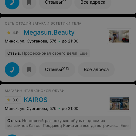
27
Отзывы
Все адреса
СЕТЬ СТУДИЙ ЗАГАРА И ЭСТЕТИКИ ТЕЛА
Megasun.Beauty
4.9
Минск, ул. Сурганова, 57б
до 21:00
Отзыв
.
Профессионал своего дела!
Еще
5115
Отзывы
Все адреса
МАГАЗИН ИТАЛЬЯНСКОЙ ОБУВИ
KAIROS
3.0
Минск, ул. Сурганова, 57б
до 21:00
Отзыв
.
Не первый раз покупаю обувь в одном из
магазинов Kairos. Продавец Кристина всегда встречает
Еще
с лучезарной улыбкой, всегда подсказывает и
помогает. Супер-продавец, супер-обувь.