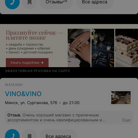
поцеловала дверь Не рекомендую
28
Отзывы
Все адреса
ЭФФЕКТИВНАЯ РЕКЛАМА НА САЙТЕ
МАГАЗИН
VINO&VINO
Минск, ул. Сурганова, 57б
до 21:00
Отзыв
.
Очень хороший магазин с приличным
ассортиментом и очень квалифицированным и
Еще
любезным персоналом.Одно удовольствие делать
здесь покупки.Респект собственникам за такое
клиентоориентированное отношение к своему
Все адреса