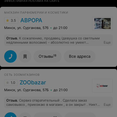
ЭФФЕКТИВНАЯ РЕКЛАМА НА САЙТЕ
МАГАЗИН ПАРФЮМЕРИИ И КОСМЕТИКИ
АВРОРА
3.5
Минск, ул. Сурганова, 57б
до 21:00
Отзыв
.
К сожалению, продавец (девушка со светлыми
недлинными волосами) - абсолютно не умеет
Еще
работать. Ответить «Ох, горе моё!» на просьбу
протестировать аромат - это верх
непрофессионализма, такие люди не должны работать
18
Отзывы
Все адреса
в сфере обслуживания. Оставила крайне негативные
впечатления. Ходила и громко комментировала как же
ей надоело поправлять крышечки на парфюмах.
Конечно же в этот магазин я больше не
СЕТЬ ЗООМАГАЗИНОВ
вернусь.Руководство, обратите пожалуйста внимание
на эту сотрудницу.
ZOObazar
1.0
Минск, ул. Сурганова, 57Б
до 21:00
Отзыв
.
Сервиз отвратительный . Сделала заказ
самовывоз , приезжаю в магазин , а он закрыт . Никто
Еще
не позвонил , не предупредил Что за отношение к
клиентам ? Я еду на такси , чтобы успеть , приехала и