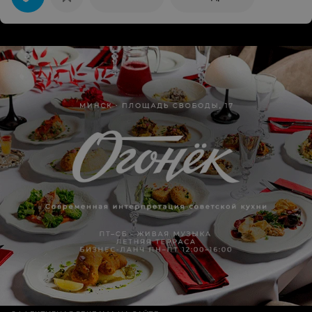
изнутри (ведь изделия же прочные), так как не могли
определиться с объемом, а зря. В итоге сделав
покупку и приехав домой обнаружили, что снаружи
внизу чемодана повреждения. И повезли чемодан
обратно, на что нам сказали, что будут проводить
экспертизу и не факт, что решение будет в нашу
пользу. То есть, по логике продавца, мы за час должны
были сделать с чемоданом что-то, чтобы повредить
его, когда у изделия гарантия на 5 лет в перелётах/
переездах. Итого: нет ни чемодана, ни денег
потраченных на него. Если вы что-то планируете
приобрести в данном магазине, то лучше изучайте
изделие полностью и внимательно, я бы даже
предложила проводить экспертизу сразу при покупке.