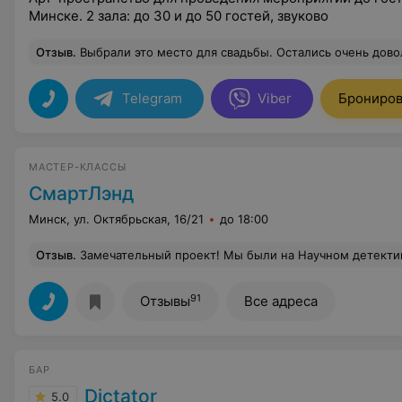
Минске. 2 зала: до 30 и до 50 гостей, звуково
Отзыв
.
Выбрали это место для свадьбы. Остались очень довольны атмосферой. Очень красиво, мно
Telegram
Viber
Брониров
МАСТЕР-КЛАССЫ
СмартЛэнд
Минск, ул. Октябрьская, 16/21
до 18:00
Отзыв
.
Замечательный проект! Мы были на Научном детективе, на слаймах и Хирургии. Восторг дочки полнейший! Сп
91
Отзывы
Все адреса
БАР
Dictator
5.0