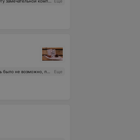
ых предложений в каталоге, но такую интересную, необычную нашла только здесь. Всем советую! Ждите нас еще!))
Еще
озможно, пришлось выкинуть
Еще