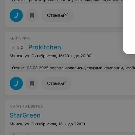
57
Отзывы
КЕЙТЕРИНГ
Prokitchen
5.0
Минск, ул. Октябрьская, 16/20
до 20:00
Отзыв
.
03.08.2025 воспользовались услугами компании, чтобы отпраздновать День рождение для гостей в составе 25 человек! С удовольствием порекомендую эту команду профессионалов всем, кто ценит настоящее качество и атмосферу внимания и эмоциональной доброты. Очень понравилась кухня шеф-повара Дениса, все блюда таяли во рту, невозможно было остановиться). Прекрасно приготовленные соусы к мясным блюдам были изысканными и по-домашнему вкусными. Менеджер Анастасия создавала атмосферу теплоты. Официант Дар
7
Отзывы
МАГАЗИН ЦВЕТОВ
StarGreen
Минск, ул. Октябрьская, 16
до 22:00