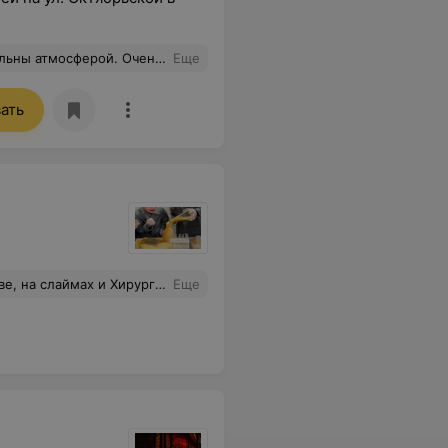
го плюшек и всё за небольшие деньги☺️
Еще
ать
асибо огромное! Рекомендую всем свои друзьям!
Еще