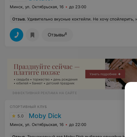
Минск, ул. Октябрьская, 16
до 23:00
Отзыв
.
Удивительно вкусные коктейли. Не хочу спойлерить, но п
8
Отзывы
ЭФФЕКТИВНАЯ РЕКЛАМА НА САЙТЕ
СПОРТИВНЫЙ КЛУБ
Moby Dick
5.0
Минск, ул. Октябрьская, 16
до 22:00
Отзыв
.
Тренажерный зал Moby Dick,выбрала случайно.Но,не пожалела,прекрасный тренажерный зал, вежливый и очень дружелюбный персонал,зал оснащён всем необходимым,просторный и удобный, самое главное очень душевная атмосфера.На первом этаже , открылся moby dick coffe что очень важно,вкусный кофе помогает согреться пока едешь домой.Так изначально я пришла к тренеру Кириллу,хороший и профессиональны