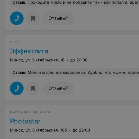
Отзыв
.
Проходите мимо и не попадите так - как попал я. Врагу не пожелаю попасть в эту мастерскую и никому не рекомендую. Кому будет интересно - звоните,
5
Отзывы
СТО
Эффектлига
Минск, ул. Октябрьская, 16
до 20:00
Отзыв
.
Менял масло в воскресенье. Удобно, что можно приехать без предварительной записи. Масло есть на месте, нужен только фильтр. В воскресенье могут закончить раньше, чем в 20, если нет работы. Удобно расп
2
Отзывы
КУРСЫ ФОТОГРАФИИ
Photostar
Минск, ул. Октябрьская, 16б
до 22:00