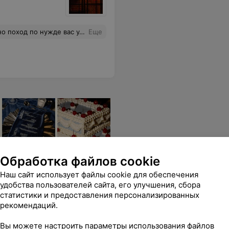
оход по нужде вас удивит
Еще
Обработка файлов cookie
Наш сайт использует файлы cookie для обеспечения
удобства пользователей сайта, его улучшения, сбора
статистики и предоставления персонализированных
рекомендаций.
Вы можете настроить параметры использования файлов
й тренер.Так как он ушёл,я перешла к Грише и не прогадала, найдёт индивидуальный подход,покажет,расскажет,научит, зарядит мотивацией и отправит приседать на одной ноге.
Еще