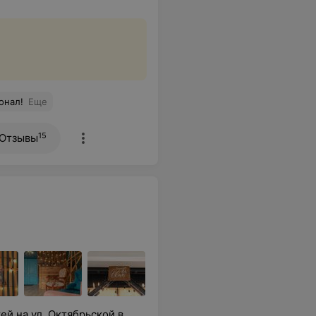
онал!
Еще
15
Отзывы
й на ул. Октябрьской в