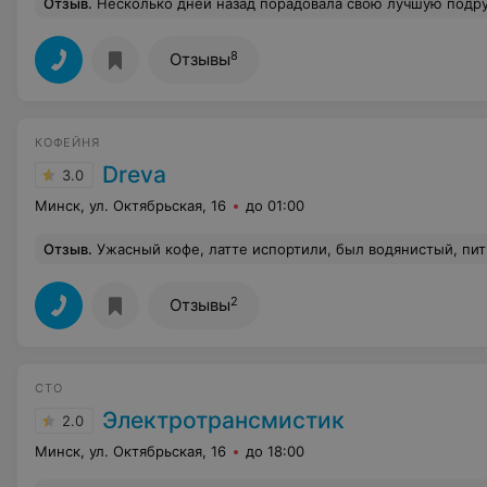
Отзыв
.
Несколько дней назад порадовала свою лучшую подругу замечательной композицией. Все безумно понравилось! Большое спасибо продавцам-консультантам за совет! Я просто влюбилась в Ваши товары! Когда искала композицию для подарка, просматривала много разн
8
Отзывы
КОФЕЙНЯ
Dreva
3.0
Минск, ул. Октябрьская, 16
до 01:00
Отзыв
.
Ужасный кофе, латте испортили, был водянистый, пить было не в
2
Отзывы
СТО
Электротрансмистик
2.0
Минск, ул. Октябрьская, 16
до 18:00