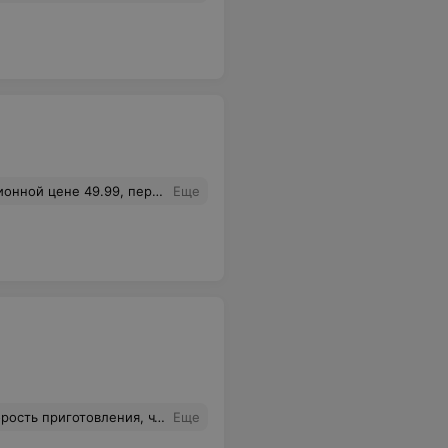
збирательства, а заказ был на романтический ужин и нужен был ко времени. Почему курьеры не озвучивают суммы заказа, а сразу говорят прикладывать карту? потом бы возврат делали?! или наличными вернули деньги? Акции на сайте получается обман? выбиваете чеки по полной стоимости??
Еще
появляется желание приходить в эту кофейню снова и снова. Благодарность директорам данной сети, которые умею грамотно строить бизнес.
Еще