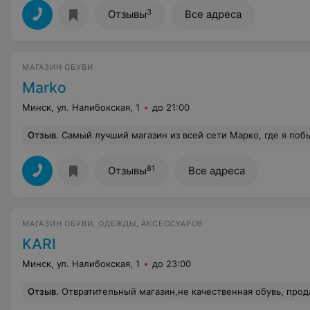
3
Отзывы
Все адреса
МАГАЗИН ОБУВИ
Marko
Минск, ул. Налибокская, 1
до 21:00
Отзыв
.
Самый лучший магазин из всей сети Марко, где я побывал. Огромный выбор обуви (искал туфли классика) и очень профессиональный подход продавцов. Отдельное спасибо Ад
81
Отзывы
Все адреса
МАГАЗИН ОБУВИ, ОДЕЖДЫ, АКСЕССУАРОВ
KARI
Минск, ул. Налибокская, 1
до 23:00
Отзыв
.
Отвратительный магазин,не качественная обувь, продавцы хамят. Мой совет не покупайте там обувь сбережёте и деньги, и время и свои нервы. Купили ребенку обувь зимнюю 12 октября 2021г. Начали носить только в конце ноября. Оказалась с браком. Выявели брак только во время носки и то за 4 раза носки. 2 раза одели в сухую, морозную погоду, потом не насили т.к. было тепло. Выпал снег в начале декабря 2021г. одели 2 раза и поняли что текут в раёне стельки т.к. у ребенка колготки были мокрые по стопе. 8 декабря 2021г. привезли в магазин объяснили ситуацию, на что было сказано что текут они сверху, (но как такое может быть, если колготки сверху сухие, а по стопе все мокрое ???) и вообще не текут только резиновые сапоги. Под напором взяли на проверку качества. Сказали что сообщат через 5 - 7 дней. 21 декабря 2021г. ни ответа, ни привета. Пришлось ехать самой т.к. н