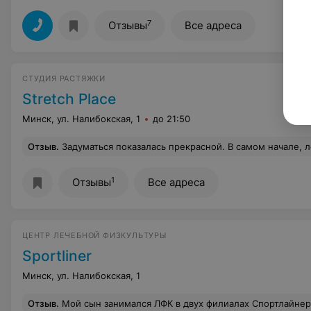
7
Отзывы
Все адреса
СТУДИЯ РАСТЯЖКИ
Stretch Place
Минск, ул. Налибокская, 1
до 21:50
Отзыв
.
Задуматься показалась прекрасной. В самом начале, летом, часто менялись преподаватели, она из них говорила - ой, быстрей бы уйти уже на каменную горку, мне так не нравится в Сухарево и тд. Каждая новая девочка говорила, что коллеги нас учат не так, и именно она покажет, как надо. Из минусов также - постоянный запах пота в помещении, возможно, потому как я приходила вечером, а это накопление за день) но было прям фу. Но потом пришла преподаватель Маргарита - и она супер, ей лично пять звёзд! Прямо солнышко! Потом я сломала пальцы - написала в инсту, что не смогу ходить, на что у меня попросили справку, чтоб отложить абонемент на более позднее время, но в первые 
1
Отзывы
Все адреса
ЦЕНТР ЛЕЧЕБНОЙ ФИЗКУЛЬТУРЫ
Sportliner
Минск, ул. Налибокская, 1
Отзыв
.
Мой сын занимался ЛФК в двух филиалах Спортлайнер: на Лещинского и на Янковского. Опыт на Лещинского и в принципе с организацией был положительным, на Янковского же отрицательным - груб