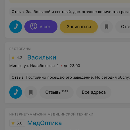
Отзыв
.
Зал большой и светлый, достаточное количество различных тренажеров на любой вкус, все в отличном состоянии. Вентиляция работает исправно, даже при большом количестве тренирующихся в зале не душно.Персонал приветлив. Видно, что залом руководство интересуется, так как периодически добавляются разли
Viber
Записаться
Отз
РЕСТОРАНЫ
Васильки
4.2
Минск, ул. Налибокская, 1
до 23:00
Отзыв
.
Постоянно посещаю это заведение. Но сегодня обслуживание было на высшем уровне. Очень благодарна за работу официантке Арине котороя отнеслась к моему ребенку как к
1141
Отзывы
Все адреса
ИНТЕРНЕТ-МАГАЗИН МЕДИЦИНСКОЙ ТЕХНИКИ
МедОптика
5.0