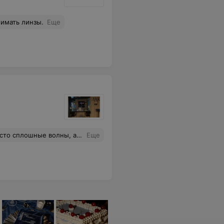
нимать линзы.
Еще
рекомендую ходить на Налибокскую 1, к мастеру Ольге В.
Еще