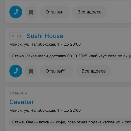
1
Отзывы
Все адреса
Sushi House
1.9
Минск, ул. Налибокская, 1
до 23:00
Отзыв
.
Заказывали доставку 03.10.2025 клаб хаус сета по акционной цене 49.99, перезвонил менеджер и подтвердил заказ и цену 49.99. По итогу приехал курьер и не назвав вслух сумму сказал "прикладывайте пжл карту", я спросила "сумма же 49.99?!". "нет, у вас сумма заказа 68.99" и показала мне чек, где указана такая сумма. Я ей показала акцию на сайте и приложении , а также что у меня в приложении 49.99, она сказала что не может мне по такой цене отдать его. Звонили в колл центр-не сняли трубку, я готова была отказаться так как это наглый обман, но курьер смогла пробить мне по 49.99. Очень неприятное впечатление осталось и потратили лишние 15 минут на ра
621
Отзывы
Все адреса
КОФЕЙНЯ
Cavabar
Минск, ул. Налибокская, 1
до 22:00
Отзыв
.
Очень вкусный кофе, грамотная подача капучино и скорость приготовления, что немаловажно при наличии большого наплыва клиентов в час-пик, но особую роль играет отношение и заряд позитива бариста Леночки! С каждым разом заряд позитива этой милой девушки помогает решать рабочие вопросы на протяжении всего дня и 