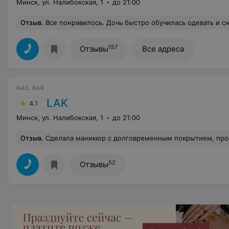
Минск, ул. Налибокская, 1
до 21:00
Отзыв
.
Все понравилось. Дочь быстро обучилась одевать и с
157
Отзывы
Все адреса
NAIL BAR
LAK
4.1
Минск, ул. Налибокская, 1
до 21:00
Отзыв
.
Сделала маникюр с долговременным покрытием, просто сплошные волны, а мастер Ольга В. расхваливала себя, как супер мастера. Не 
52
Отзывы