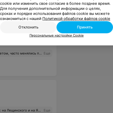
cookie или изменить свое согласие в более позднее время.
Для получения дополнительной информации о целях,
сроках и порядке использования файлов cookie вы можете
ознакомиться с нашей
Политикой обработки файлов cookie
Отклонить
Принять
Персональные настройки Cookie
дни травмы тебе больно и как-то не хочется опять идти в поликлинику, сидеть в очереди, чтоб показать справку в студию растяжки. Попросили сфоткать травму) не знаю, насколько это даже этично. Меня это очень смутило. Я просто решила после выздоровления уйти в соседнее здание в другую студию.
Еще
ая в коммуникации инструктор. Не рекомендую группу на Янковского, к сожалению.
Еще