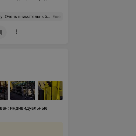
ли идеально, нет сухости и усталости в глазах.
Еще
аван: индивидуальные
т