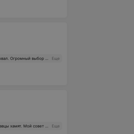
министратору! Очень спешил и не написал благодарность в книгу, каюсь.
Еще
ет белорусского номера и связаться с ними не возможно. Приехала, подошла к продавцу, продавец позвала другого продавца и понеслась брехня про какую-то девушку которая только три дня как на работе, потом вообще про какую-то их IT-компанию. И вообще у нах возврат не работает по техническим причинам. В итоги отфутболили меня....Вот такое отношение к покупателям!!!!!
Еще