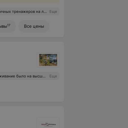
чные ништячки для тренировок. Не смотря на то, что живу я совсем не близко, предпочитаю именно этот зал. Есть с чем сравнивать)
Еще
17
ывы
Все цены
 особому клиенту. Было очень приятно. Спасибо за такое обслуживание.
Еще