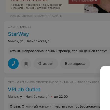
ЭФФЕКТИВНАЯ РЕКЛАМА НА САЙТЕ
ШКОЛА ТАНЦЕВ
StarWay
Минск, ул. Налибокская, 1
Отзыв
.
Непрофессиональный тренер, только деньги гребут
1
Отзывы
Все адреса
СЕТЬ МАГАЗИНОВ СПОРТИВНОГО ПИТАНИЯ И АКСЕССУАРОВ
VPLab Outlet
Минск, ул. Налибокская, 1
до 22:00
Отзыв
.
Отличный магазин, чувствуется профессионализм конс