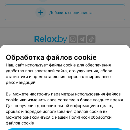
Добавить специалиста
О проекте
Новости проекта
Размещение рекламы
Обработка файлов cookie
Вакансии
Публичный договор
Способы оплаты
Публичный договор по использованию сервиса
Наш сайт использует файлы cookie для обеспечения
«Афиша»
удобства пользователей сайта, его улучшения, сбора
статистики и предоставления персонализированных
Пользовательское соглашение
рекомендаций.
Написать в поддержку
Вы можете настроить параметры использования файлов
Связаться по вопросам сотрудничества
cookie или изменить свое согласие в более позднее время.
Написать руководителю relax.by
Для получения дополнительной информации о целях,
Персональные настройки cookie
сроках и порядке использования файлов cookie вы
можете ознакомиться с нашей
Политикой обработки
Обработка персональных данных
файлов cookie