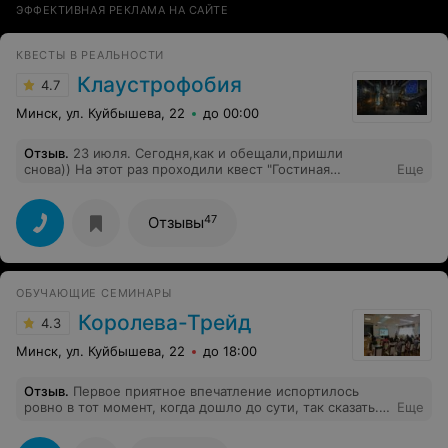
ЭФФЕКТИВНАЯ РЕКЛАМА НА САЙТЕ
КВЕСТЫ В РЕАЛЬНОСТИ
Клаустрофобия
4.7
Минск, ул. Куйбышева, 22
до 00:00
Отзыв
.
23 июля. Сегодня,как и обещали,пришли
снова)) На этот раз проходили квест "Гостиная
Еще
Гриффиндора" Замечательно все:
задания,антураж,атмосфера. и ,без сомнения,Игорь!!!
Время пролетело незаметно. Отличное настроения и
47
Отзывы
потрясающие эмоции!! Спасибо огромное от всей
нашей пятерки)))) Настоятельно рекомендуем
всем,кто не был: приходите,не пожалеете!!! :))
ОБУЧАЮЩИЕ СЕМИНАРЫ
Королева-Трейд
4.3
Минск, ул. Куйбышева, 22
до 18:00
Отзыв
.
Первое приятное впечатление испортилось
ровно в тот момент, когда дошло до сути, так сказать.
Еще
Незаинтересованность и совершенно
непрофессиональный подход сотрудника, с которым