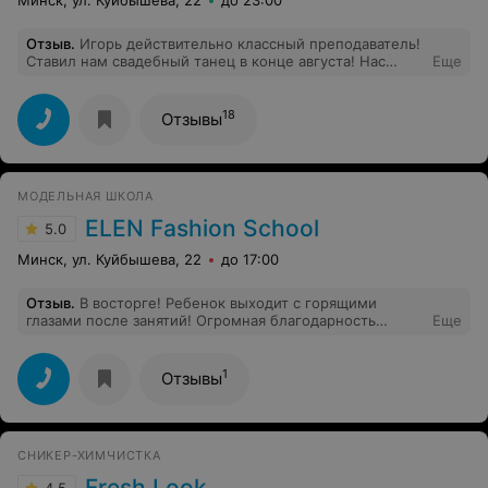
Отзыв
.
Игорь действительно классный преподаватель!
Ставил нам свадебный танец в конце августа! Нас
Еще
дубовых)) за 4 занятия так натаскал, что по итогу гости
плакали от нашего танца! Спасибо тебе за понимание
и терпение, Игорь! alphaville - forever young!
18
Отзывы
МОДЕЛЬНАЯ ШКОЛА
ELEN Fashion School
5.0
Минск, ул. Куйбышева, 22
до 17:00
Отзыв
.
В восторге! Ребенок выходит с горящими
глазами после занятий! Огромная благодарность
Еще
педагогам!!!
1
Отзывы
СНИКЕР-ХИМЧИСТКА
Fresh Lооk
4.5