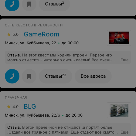
пришлось столкнуться, поразил. То, что семинара не
3
Отзывы
будет, никто не посчитал нужным сообщить, а за
принесённые неудобства и некомпетентность даже не
посчитали нужным извиниться или как минимум самим
позвонить и уладить ситуацию. Не советую обращаться
СЕТЬ КВЕСТОВ В РЕАЛЬНОСТИ
в организацию людям, которые ценят своё время и
хотят получить качественные услуги. Ожидая
GameRoom
5.0
интересного обучения и новых знакомств, получила
много лишь разочарование.
Минск, ул. Куйбышева, 22
до 00:00
Отзыв
.
На этот квест мы ходили втроем. Первое что
можно отметить- интерьер очень клёвый.Все очень
Еще
классно смотрится.Загадки хорошие, но некоторые для
нас были крайне не понятные)) В общем впечатление
здоровское))
23
Отзывы
Все адреса
ПРАЧЕЧНАЯ
BLG
4.0
Минск, ул. Куйбышева, 22/6
до 20:00
Отзыв
.
В этой прачечной не стирают ,а портят бельё
.Отдали всё грязное с пятнами .Ещё отдают всё смятое
Еще