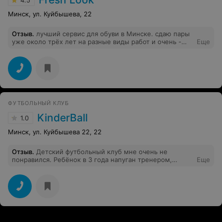
Минск, ул. Куйбышева, 22
Отзыв
.
лучший сервис для обуви в Минске. сдаю пары
уже около трёх лет на разные виды работ и очень -
Еще
очень довольна! спасибо большое за такой сервис и за
такой подход к клиентам.
ФУТБОЛЬНЫЙ КЛУБ
KinderBall
1.0
Минск, ул. Куйбышева 22, 22
Отзыв
.
Детский футбольный клуб мне очень не
понравился. Ребёнок в 3 года напуган тренером,
Еще
больше не хочет заниматься футболом. Очень дорого -
за одно занятие