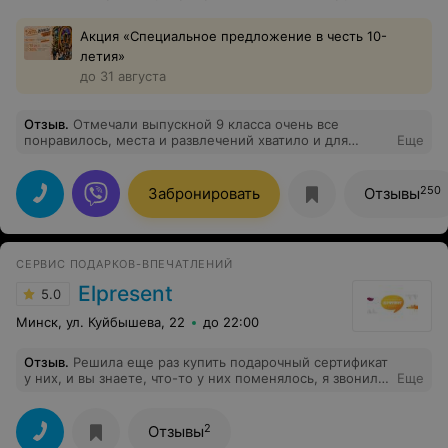
Акция «Специальное предложение в честь 10-
летия»
до 31 августа
Отзыв
.
Отмечали выпускной 9 класса очень все
понравилось, места и развлечений хватило и для
Еще
детей и для родителей.
250
Забронировать
Отзывы
СЕРВИС ПОДАРКОВ-ВПЕЧАТЛЕНИЙ
Elpresent
5.0
Минск, ул. Куйбышева, 22
до 22:00
Отзыв
.
Решила еще раз купить подарочный сертификат
у них, и вы знаете, что-то у них поменялось, я звонила
Еще
подарить вообще массаж парню, а мне посоветовали
такую клссную экстремальную штуку - Джип Тур
дорога ярости, и как оказалось, там загадки из серии
2
Отзывы
схватнических, короче, были мега довольны. Спасибо ,