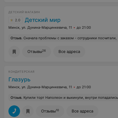
ДЕТСКИЙ МАГАЗИН
Детский мир
2.0
Минск, ул. Дунина-Марцинкевича, 11
до 21:00
Отзыв
.
Сначала проблемы с заказом - сотрудники посчитали, что могут расформировать заказ до назначенного времени, а покупатели должны тратить свое время. Это касательно физического магазина. Касательно сети магазинов - изменяют правила и считают, что покупатели должны перед каждой покупкой мониторить изменились ли у них правила касательно бонусов и т.д. Предупредить на кассе об изменениях касательно бонусной системы - не, это не входит в регламент сотрудников (ответ поддер
26
Отзывы
Все адреса
КОНДИТЕРСКАЯ
Глазурь
Минск, ул. Дунина-Марцинкевича, 11
до 21:00
Отзыв
.
Купили торт Наполеон и выкинули, внутри попадались сгоревшие коржи (черные и горькие). Торт сделан из брака. Ну видели же,
10
Отзывы
Все адреса