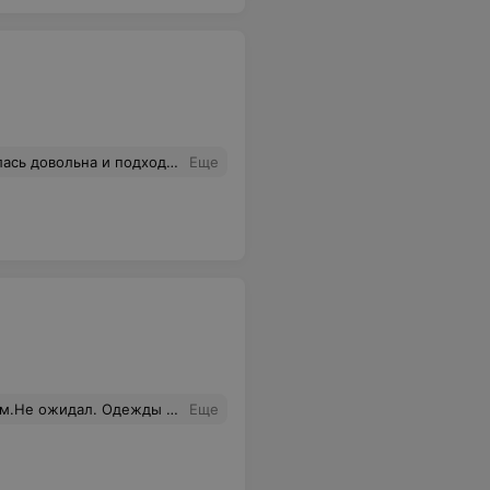
снула также длина ногтей мастера, которая явно больше положенных и разрешенных норм. Апофеозом стал ожог от щипцов на лбу! Извинений не услышала, для мастера все было в порядке вещей. Рекомендую администрации задуматься о том нужен ли им такой мастер.
Еще
 выбрать. Много ягод,грибов и картошки.
Еще