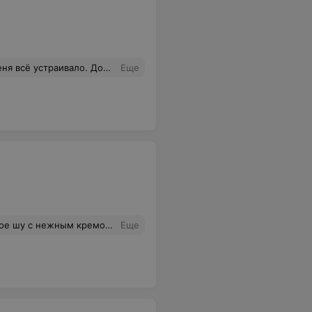
но сидеть в интернете. Но простите, я ведь к вам за этим и иду. Я готов заплатить за вашу работу. Два три четыре года назад это делали, а сейчас нет. Как-то обидно.
Еще
ой. Доброжелательное обслуживание.
Еще