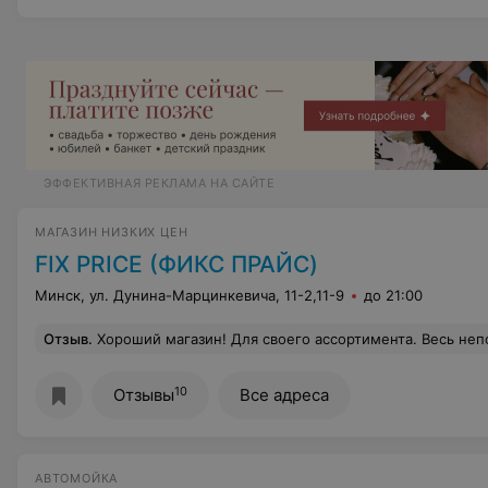
ЭФФЕКТИВНАЯ РЕКЛАМА НА САЙТЕ
МАГАЗИН НИЗКИХ ЦЕН
FIX PRICE (ФИКС ПРАЙС)
Минск, ул. Дунина-Марцинкевича, 11-2,11-9
до 21:00
Отзыв
.
Хороший магазин! Для своего ассортимента. Весь непорядок в магазине делают сами покупатели. Если цены нет, ее делают на новый товар. Узнать можно на кассе цену, но вежливо не отвлекая от работы кассира.
10
Отзывы
Все адреса
АВТОМОЙКА