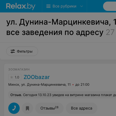
Все рубрики
ул. Дунина-Марцинкевича, 1
все заведения по адресу
27
Фильтры
ЗООМАГАЗИН
ZOObazar
1.0
Минск, ул. Дунина-Марцинкевича, 11
до 21:00
Отзыв
.
Сегодня 13.10.23 увидев на витрине магазина плакат день клиента и скидка -20%. Меня это заинтересовала. Я заглянула в магазин по адресу Дунена-Марценкевича там была много-людно. Я выбрала товар для питомцев и стала в кассу. Пробив товар на сумму 21.0 рубль . Скидки я в чеке не указала. Чек продавец закрыла. При моем вопросе: Почему нет скидки в чеке? Мне был грубо дан ответ скидка с 27.0 рублей. Тогда я спросила почему Вы 
28
Отзывы
Все адреса