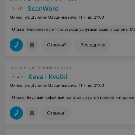
ScanWord
1.0
Минск, ул. Дунина-Марцинкевича, 11
до 21:00
Отзыв
.
Несколько лет пользуюсь услугами вашего салона. Меня всё устраивало. Доброжелательный отзывчивый и профессиональный персонал заставлял возвращаться снова и снова. Однако сегодня вечером 04.02.2025 в 18.30 на мою просьбу немного поработать с коллажиком для бабушки (растянуть по формату фотки, добавить красивую рамочку) был получен категоричный ответ: Мы этого не делаем, у нас нету программ, нуж
4
Отзывы
Все адреса
КОФЕЙНЯ-ЦВЕТОЧНЫЙ МАГАЗИН
Kava i Kvetki
4.0
Минск, ул. Дунина-Марцинкевича, 11
до 21:00
Отзыв
.
Вкусный кофейный напиток с густой пенкой и пирожное шу с нежным кремом с кислинк
1
Отзывы