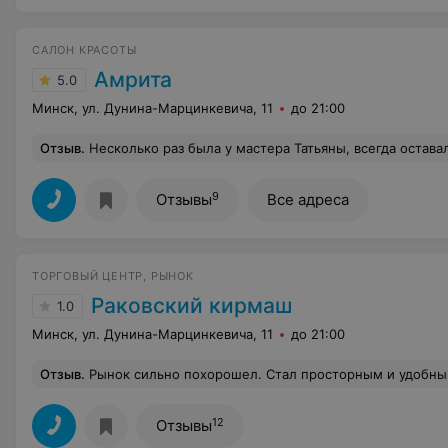
САЛОН КРАСОТЫ
Амрита
5.0
Минск, ул. Дунина-Марцинкевича, 11
до 21:00
Отзыв
.
Несколько раз была у мастера Татьяны, всегда оставалась довольна и подходом результатом. К сожалению, в этот раз записали меня к мастеру Алексею. Сказать что я в вышла в шоке - это не сказать ничего. Просила сделать укладку, показала фото. Результат даже близко не был похож. Подход отвратительный: волосы не расчесывал, а рвал, на мое недовольство не среагировал никак и продолжал в том же духе. Волосы хорошо не просушил, во время укладки щипцами волос шипел и дымился. Странно, что "профессионал" не знает или не соблюдает базовых принципов защиты волос от температурного воздействия. Ужа
9
Отзывы
Все адреса
ТОРГОВЫЙ ЦЕНТР, РЫНОК
Раковский кирмаш
1.0
Минск, ул. Дунина-Марцинкевича, 11
до 21:00
Отзыв
.
Рынок сильно похорошел. Стал просторным и удобным.Не ожидал. Одежды и обуви хватает. Можно
12
Отзывы