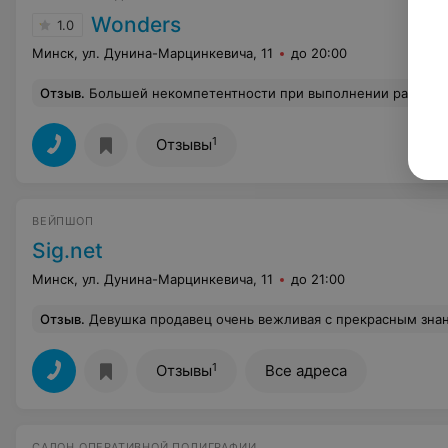
Wonders
1.0
Минск, ул. Дунина-Марцинкевича, 11
до 20:00
Отзыв
.
Большей некомпетентности при выполнении работы я не встречал. При заказе торта проговорил и дополнительно написал в заказе, какой текст и каким образом нужно разметить на торте. Как можно было допустить ошибку в нескольких словах - я не представляю. В итоге - 
1
Отзывы
ВЕЙПШОП
Sig.net
Минск, ул. Дунина-Марцинкевича, 11
до 21:00
Отзыв
.
Девушка продавец очень вежливая с прекрасным знанием, покупаю у
1
Отзывы
Все адреса
САЛОН ОПЕРАТИВНОЙ ПОЛИГРАФИИ