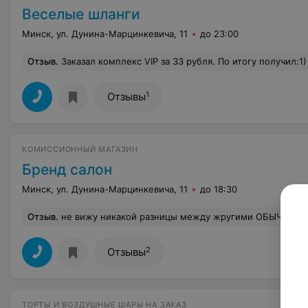
Веселые шланги
Минск, ул. Дунина-Марцинкевича, 11
до 23:00
Отзыв
.
Заказал комплекс VIP за 33 рубля. По итогу получил:1) кузов вымыт не полностью, высушен плохо.2) водительский коврик с лужей в углу.3) полироль размазана по панелям неравномерно, пятнами. 4) стекла откровенно грязные. Такое чувство что их не мыли, а просто терли грязной тряпкой - 
1
Отзывы
КОМИССИОННЫЙ МАГАЗИН
Бренд салон
Минск, ул. Дунина-Марцинкевича, 11
до 18:30
Отзыв
.
не вижу никакой разницы между жругими ОБЫЧНЫМ
2
Отзывы
ТОРТЫ И ВОЗДУШНЫЕ ШАРЫ НА ЗАКАЗ