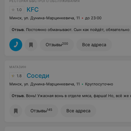
РЕСТОРАН БЫСТРОГО ОБСЛУЖИВАНИЯ
KFC
1.0
Минск, ул. Дунина-Марцинкевича, 11
до 23:00
Отзыв
.
Постоянно обманывают. Сын как пойдёт, обязательно не положат соус. Сегодня не положили стрипсы 10 шт. (в заказе было 2 уп по 5шт, а положили крылья 5 шт) это обнаружили уже дома.
200
Отзывы
Все адреса
МАГАЗИН
Соседи
1.8
Минск, ул. Дунина-Марцинкевича, 11
Круглосуточно
Отзыв
.
Вонь! Ужасная вонь в отделе мяса, фарша! Но, всё же купила фарш из трех компонентов. Дома открыв пакет была в у
145
Отзывы
Все адреса