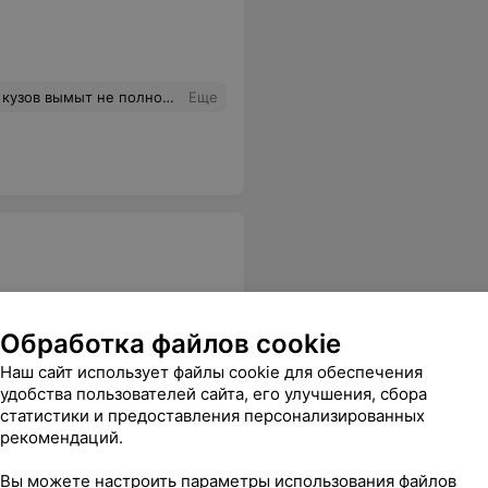
все стекла изнутри волосатые от тряпки.5) пропылесосили нормально.40 минут устранял последствия мойки. Не рекомендую.
Еще
Обработка файлов cookie
И магазинами
Еще
Наш сайт использует файлы cookie для обеспечения
удобства пользователей сайта, его улучшения, сбора
статистики и предоставления персонализированных
рекомендаций.
Вы можете настроить параметры использования файлов