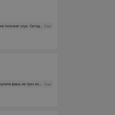
 Не пошла только потому что время уже было 22:35. Что за обслуживание у Вас???
Еще
жасе вонь, вонь, вонь!! ОН ВОНЯЕЕЕЕТ!!!! УЖАС!!
Еще