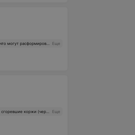
жки). Теперь если списываешь бонусы, то начисления нет) Об этом я узнала при обращении в поддержку, а не во время покупки в физическом магазине. Отвратительно, я никому не буду рекомендовать данную сеть.
Еще
 что коржи сгорели. Ужас. Торт горький и не вкусный.
Еще