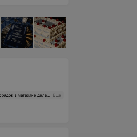
 Ценники на нижнюю полку в основном на полосе выше, из за недостатка ценникодержателей.
Еще