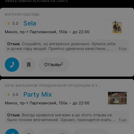
ЭФФЕКТИВНАЯ РЕКЛАМА НА САЙТЕ
МАГАЗИН ОДЕЖДЫ
Sela
5.0
Минск, пр-т Партизанский, 150а
до 22:00
Отзыв
.
Слушайте, ну интересно довольно. Купила себе
и дочке пару вещей. Приятно удивлена качеством.
Еще
Посмотришь - вроде глаз ни за что не цепляется (как в
массмаркетовых брендах витрины пестрые сделают -
все кажется хочешь купить) А тут, начинаешь
2
Отзывы
присматриваться к каждой вещи - очень даже здорово.
СЕТЬ МАГАЗИНОВ ПРАЗДНИЧНОЙ ПРОДУКЦИИ И УСЛУГ
Party Mix
3.0
Минск, пр-т Партизанский, 150а
до 22:00
Отзыв
.
Всегда нравился магазин и до этого отзыва не
было плохих впечатлений. Однако, приходится ехать в
Еще
другой филиал из за хамского отношения! 19:00
12.08.2019 по адресу Горецкого 2 обратились за