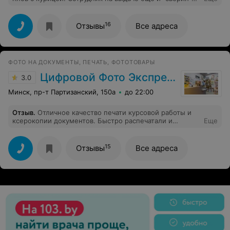
вслух чек с контейнером, как будто всё ок, с
говядиной. Зачем обманывать, там рубля 3 разницы?
16
Отзывы
Все адреса
ФОТО НА ДОКУМЕНТЫ, ПЕЧАТЬ, ФОТОТОВАРЫ
Цифровой Фото Экспресс
3.0
Минск, пр-т Партизанский, 150а
до 22:00
Отзыв
.
Отличное качество печати курсовой работы и
ксерокопии документов. Быстро распечатали и
Еще
исправили ошибки в тексте, есть дырокол. Очень
довольна обслуживанием.
15
Отзывы
Все адреса