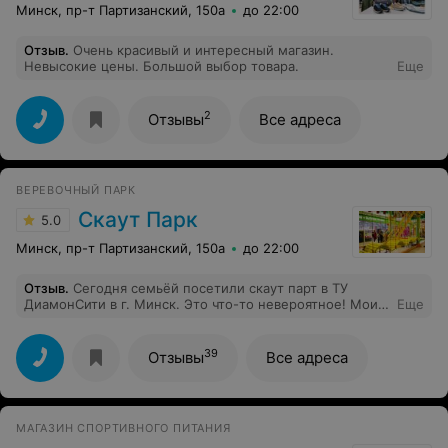
Минск, пр-т Партизанский, 150а
до 22:00
Отзыв
.
Очень красивый и интересный магазин.
Невысокие цены. Большой выбор товара.
Еще
2
Отзывы
Все адреса
ВЕРЕВОЧНЫЙ ПАРК
Скаут Парк
5.0
Минск, пр-т Партизанский, 150а
до 22:00
Отзыв
.
Сегодня семьёй посетили скаут парт в ТУ
ДиамонСити в г. Минск. Это что-то невероятное! Мои
Еще
дети проходили все эти трассы, а я стояла в сторонке,
наблюдала и нервничала. Я просто в восторге от всех
инструкторов: как быстро, просто молниеносно
39
Отзывы
Все адреса
реагируют на ситуации, помогают, подсказывают,
объясняют, спасают непосредственно на трассе.
Большое спасибо.
МАГАЗИН СПОРТИВНОГО ПИТАНИЯ