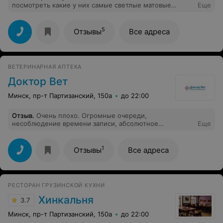
посмотреть какие у них самые светлые матовые
Еще
колготки и так и спросила самые светлые на что мне
принесли кофейные даже не темный беж кофейные. И
еще и с таким лицом будто это какое-то одолжение.
5
Отзывы
Все адреса
Про белье я вообще молчу. Все еще хуже.
ВЕТЕРИНАРНАЯ АПТЕКА
Доктор Вет
Минск, пр-т Партизанский, 150а
до 22:00
Отзыв
.
Очень плохо. Огромные очереди,
несоблюдение времени записи, абсолютное
Еще
безразличие персонала. Плановый осмотре кошки
обернулся в полуторачасовое ожидание. Никто об
этом, естественно, не предупреждал. Итог: время
1
Отзывы
Все адреса
потрачено, животное в стрессе, услуга не оказано.
Даже никто не принес извинения
РЕСТОРАН ГРУЗИНСКОЙ КУХНИ
Хинкальня
3.7
Минск, пр-т Партизанский, 150а
до 22:00