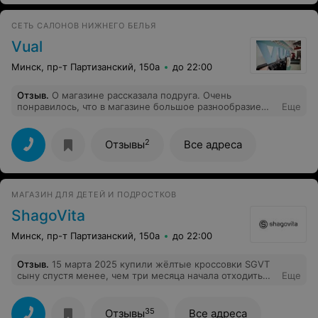
СЕТЬ САЛОНОВ НИЖНЕГО БЕЛЬЯ
Vual
Минск, пр-т Партизанский, 150а
до 22:00
Отзыв
.
О магазине рассказала подруга. Очень
понравилось, что в магазине большое разнообразие
Еще
моделей белья и размеров (а для меня, как девушки с
нестандартным размером, это очень важно). Качество
хорошее, видно сразу, что белье действительно
2
Отзывы
Все адреса
стоящее. Хотела бы ещё отметить внимательную
девушку-консультанта, которая помогла подобрать
именно "мой" комплект. Теперь буду приходить в
"Vual" чаще. Советую.
МAГAЗИН ДЛЯ ДЕТЕЙ И ПОДРОСТКОВ
ShagoVita
Минск, пр-т Партизанский, 150а
до 22:00
Отзыв
.
15 марта 2025 купили жёлтые кроссовки SGVT
сыну спустя менее, чем три месяца начала отходить
Еще
подошва и потрескался рисунок (см.фото). Не
рекомендую к покупке.
35
Отзывы
Все адреса