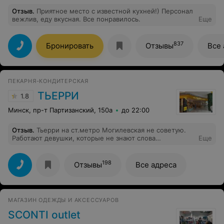
Отзыв
.
Приятное место с известной кухней!) Персонал
вежлив, еду вкусная. Все понравилось.
Еще
837
Бронировать
Отзывы
Все 
ПЕКАРНЯ-КОНДИТЕРСКАЯ
ТЬЕРРИ
1.8
Минск, пр-т Партизанский, 150а
до 22:00
Отзыв
.
Тьерри на ст.метро Могилевская не советую.
Работают девушки, которые не знают слова
Еще
«приличие». Не умеют вежливо разговаривать с
людьми, хамят. Ставлю 1/10.
198
Отзывы
Все адреса
МАГАЗИН ОДЕЖДЫ И АКСЕССУАРОВ
SCONTI outlet