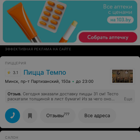
ЭФФЕКТИВНАЯ РЕКЛАМА НА САЙТЕ
ПИЦЦЕРИЯ
Пицца Темпо
3.1
Минск, пр-т Партизанский, 150а
до 23:00
Отзыв
.
Сегодня заказали доставку пиццы 31 см! Тесто
раскатали толщиной в лист бумаги! Из за чего оно
Еще
сухое и подгоревшее! Бортики тонюсенькие! Вес
пиццы никакой, сытной ее не назовешь точно. И это
уже не первый раз такое. Стыдно пиццерии экономить
777
Отзывы
Все адреса
на тесте!Больше никогда не закажу тонкое тесто,
только толстое, потому что в вашем понимании
тонкое-это прозрачное!
САЛОН