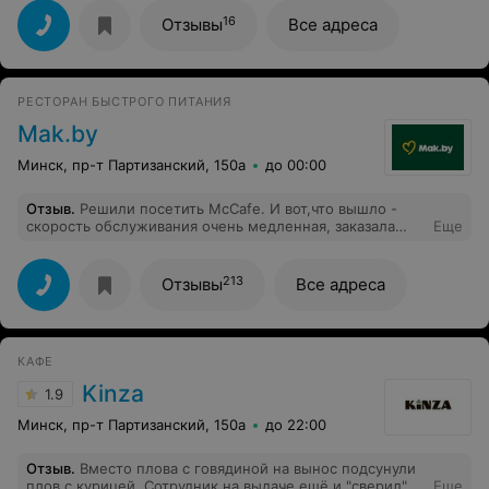
помочь;)Получили не только исчерпывающую
информацию, но и удовольствие от общения.
16
Отзывы
Все адреса
РЕСТОРАН БЫСТРОГО ПИТАНИЯ
Mak.by
Минск, пр-т Партизанский, 150а
до 00:00
Отзыв
.
Решили посетить McCafe. И вот,что вышло -
скорость обслуживания очень медленная, заказала
Еще
фраппе с карамелью, а сделали с клубникой.
213
Отзывы
Все адреса
КАФЕ
Kinza
1.9
Минск, пр-т Партизанский, 150а
до 22:00
Отзыв
.
Вместо плова с говядиной на вынос подсунули
плов с курицей. Сотрудник на выдаче ещё и "сверил"
Еще