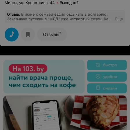
Минск, ул. Кропоткина, 44
Выходной
Отзыв
.
В июне с семьей ездил отдыхать в Болгарию.
Заказываю путевки в "МЛД" уже четвертый сезон. Как
Еще
по мне, так это лучшие специалисты по отдыху с
детьми на море. Сервис супер. Ни о чем думать не
нужно, обо всем за тебя побеспокоятся в турагенстве.
3
Отзывы
Отдельное спасибо Гелене, которая реализовывает
мои мечты по отдыху на море)