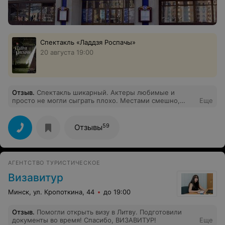
Спектакль «Ладдзя Роспачы»
20 августа 19:00
Отзыв
.
Спектакль шикарный. Актеры любимые и
просто не могли сыграть плохо. Местами смешно,
Еще
местами трогательно до слёз. Браво много раз!
Представляю, как бы хорошо это смотрелось на сцене
любимого и уютного РТБД
59
Отзывы
АГЕНТСТВО ТУРИСТИЧЕСКОЕ
Визавитур
Минск, ул. Кропоткина, 44
до 19:00
Отзыв
.
Помогли открыть визу в Литву. Подготовили
документы во время! Спасибо, ВИЗАВИТУР!
Еще