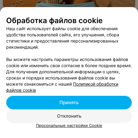
Обработка файлов cookie
Наш сайт использует файлы cookie для обеспечения
удобства пользователей сайта, его улучшения, сбора
статистики и предоставления персонализированных
рекомендаций.
ЭФФЕКТИВНАЯ РЕКЛАМА НА САЙТЕ
Вы можете настроить параметры использования файлов
cookie или изменить свое согласие в более позднее время.
Для получения дополнительной информации о целях,
ДАЙВИНГ-КЛУБ
сроках и порядке использования файлов cookie вы
Параллельный мир
можете ознакомиться с нашей
Политикой обработки
файлов cookie
Минск, пр-т Машерова, 25
до 18:00
Принять
РЕСПУБЛИКАНСКОЕ ОБЩЕСТВЕННОЕ ОБЪЕДИНЕНИЕ
Белорусская Ассоциация клубов ЮНЕСКО
Отклонить
Персональные настройки Cookie
Минск, пр-т Машерова, 25