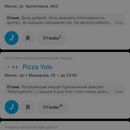
Минск, ул. Кропоткина, 44/2
Отзыв
.
День добрый. Хочу выразить благодарность
центру, за хороших специалистов. На занятия ребенок
Еще
бежит как на праздник. Уже рычим не по детски).
Особое спасибо Марине Викторовне за душевный и
творческий подход к обучению.
2
Отзывы
РЕСТОРАН НЕАПОЛИТАНСКОЙ ПИЦЦЫ
Pizza Yolo
4.4
Минск, пр-т Машерова, 25
до 23:00
Отзыв
.
Потрясающая пицца! Однозначный фаворит
"Мортаделла", с грушей и дор блю тоже очень даже.
Еще
Тирамису 10 из 10 - всего в меру, интересная подача,
лёгкий (что после двух пицц и Капрезе - важно).
Рекомендую место однозначно. Ожидание пиццы
16
Отзывы
около 10 минут.
УЧЕБНО-КУЛЬТУРНЫЙ ЦЕНТР