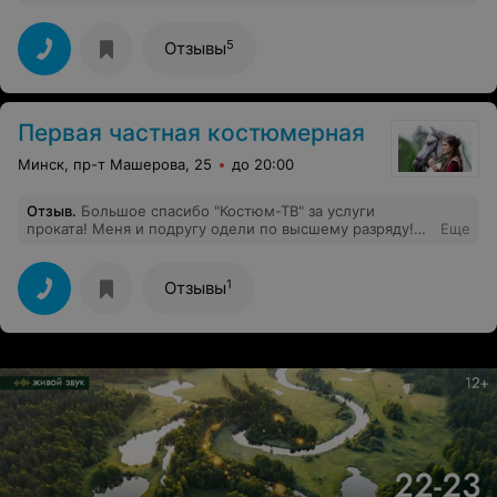
5
Отзывы
Первая частная костюмерная
Минск, пр-т Машерова, 25
до 20:00
Отзыв
.
Большое спасибо "Костюм-ТВ" за услуги
проката! Меня и подругу одели по высшему разряду!
Еще
На стилизованной свадьбе в стиле Чикаго мы были на
высоте! И совсем недорого)))
1
Отзывы