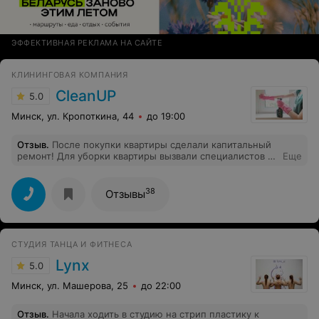
ЭФФЕКТИВНАЯ РЕКЛАМА НА САЙТЕ
КЛИНИНГОВАЯ КОМПАНИЯ
CleanUP
5.0
Минск, ул. Кропоткина, 44
до 19:00
Отзыв
.
После покупки квартиры сделали капитальный
ремонт! Для уборки квартиры вызвали специалистов с
Еще
компании "Клин-Ап"... Все убрали на 5 , а самое
главное в оговоренные сроки и за очень приемлемую
цену! Настоятельно рекомендую данную компанию!
38
Отзывы
СТУДИЯ ТАНЦА И ФИТНЕСА
Lynx
5.0
Минск, ул. Машерова, 25
до 22:00
Отзыв
.
Начала ходить в студию на стрип пластику к