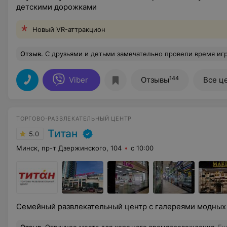
детскими дорожками
Новый VR-аттракцион
Отзыв
.
С друзьями и детьми замечательно провели время играя в боулинг. Персонал доброжелателен
144
Viber
Отзывы
Все ц
ТОРГОВО-РАЗВЛЕКАТЕЛЬНЫЙ ЦЕНТР
Титан
5.0
Минск, пр-т Дзержинского, 104
с 10:00
Семейный развлекательный центр с галереями модных