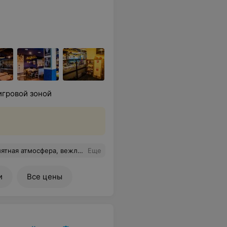
игровой зоной
заказывал борщ и такого вкусного борща я не ел никогда!
Еще
и
Все цены