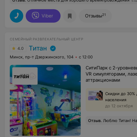
Отзыв
.
Отличное места для хорошего времяпровождения
Ещ
21
Viber
Отзывы
СЕМЕЙНЫЙ РАЗВЛЕКАТЕЛЬНЫЙ ЦЕНТР
Титан
4.0
Минск, пр-т Дзержинского, 104
с 12:00
СитиПарк с 2-уровнев
VR симуляторами, лаз
аттракционами
Скидки до 30% 
населения
до 12 октября
Отзыв
.
Люблю Титан! На 3 этаже были в детском лабиринте, поиграли на аттракц