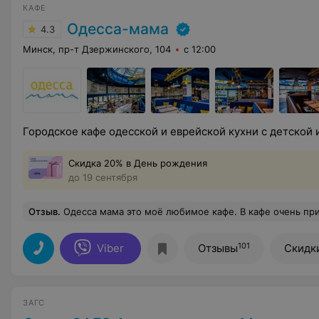
КАФЕ
Одесса-мама
4.3
Минск, пр-т Дзержинского, 104
с 12:00
Городское кафе одесской и еврейской кухни с детской 
Скидка 20% в День рождения
до 19 сентября
Отзыв
.
Одесса мама это моё любимое кафе. В кафе очень приятная атмосфера, вежливый и внимательный персонал и очень вкусная еда! Я лично 
101
Viber
Отзывы
Скидк
ЗАГС