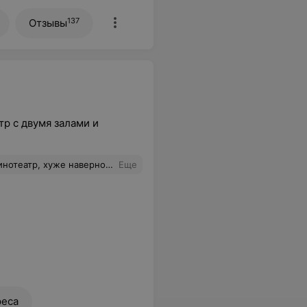
137
Отзывы
р с двумя залами и
олон а деревяшку под ним, отдельно могу сказать про звук, он настроен ужасно, на детском фильме громкость выкручена на максимум, по ушам высокие частоты бьют очень сильно, ребеонок весь фильм сидел наготове держа руки закрывать уши, про громкий звук ничего страшного если бы он был отстроен профессионально, больше туда точно не пойду , соседний кинотеатр на две головы выше по комфорту и звуку, кстати мой комментарий у них на странице в инстаграм они удалили
Еще
реса