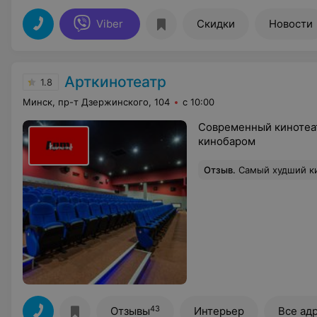
Viber
Скидки
Новости
Арткинотеатр
1.8
Минск, пр-т Дзержинского, 104
с 10:00
Современный кинотеат
кинобаром
Отзыв
.
Самый худший кинотеатр, хуже наверное было только при ссср в кинотеатре ударник), купил 4 билета в большой зал 4 ряд места 14,15,16,17, кресла максимально неудобные, очень низко стоят, ширина кресел узкая, гардероба нет, в зимних куртках сидеть очень неудобно, сами сиденья уже просижены до того что пятой точкой чувствуешь не пор
43
Отзывы
Интерьер
Все ад