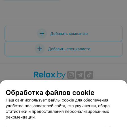
Добавить компанию
Добавить специалиста
О проекте
Новости проекта
Размещение рекламы
Обработка файлов cookie
Вакансии
Публичный договор
Способы оплаты
Публичный договор по использованию сервиса
Наш сайт использует файлы cookie для обеспечения
«Афиша»
удобства пользователей сайта, его улучшения, сбора
статистики и предоставления персонализированных
Пользовательское соглашение
рекомендаций.
Написать в поддержку