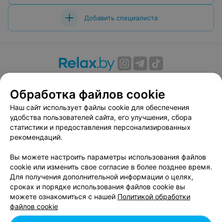
Добавить специалиста
О проекте
Новости проекта
Размещение рекламы
Обработка файлов cookie
Вакансии
Публичный договор
Способы оплаты
Публичный договор по использованию сервиса
Наш сайт использует файлы cookie для обеспечения
«Афиша»
удобства пользователей сайта, его улучшения, сбора
статистики и предоставления персонализированных
Пользовательское соглашение
рекомендаций.
Написать в поддержку
Вы можете настроить параметры использования файлов
Связаться по вопросам сотрудничества
cookie или изменить свое согласие в более позднее время.
Написать руководителю relax.by
Для получения дополнительной информации о целях,
Персональные настройки cookie
сроках и порядке использования файлов cookie вы
можете ознакомиться с нашей
Политикой обработки
Обработка персональных данных
файлов cookie