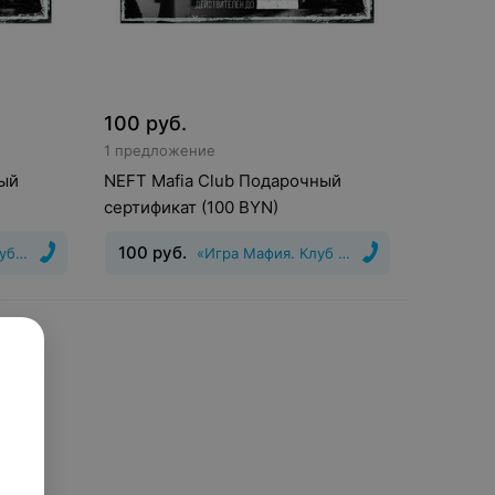
100
руб.
1 предложение
ный
NEFT Mafia Club Подарочный
сертификат (100 BYN)
100
руб.
уб NEFT»
«Игра Мафия. Клуб NEFT»