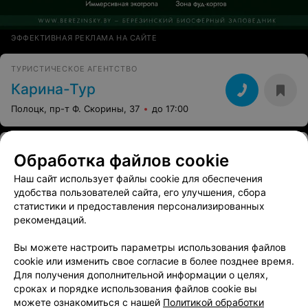
ЭФФЕКТИВНАЯ РЕКЛАМА НА САЙТЕ
ТУРИСТИЧЕСКОЕ АГЕНТСТВО
Карина-Тур
Полоцк, пр-т Ф. Скорины, 37
до 17:00
ТУРФИРМА
Обработка файлов cookie
Семь дорог
Наш сайт использует файлы cookie для обеспечения
Полоцк, пр-т Ф. Скорины, 34
Выходной
удобства пользователей сайта, его улучшения, сбора
статистики и предоставления персонализированных
рекомендаций.
Вы можете настроить параметры использования файлов
cookie или изменить свое согласие в более позднее время.
Для получения дополнительной информации о целях,
сроках и порядке использования файлов cookie вы
можете ознакомиться с нашей
Политикой обработки