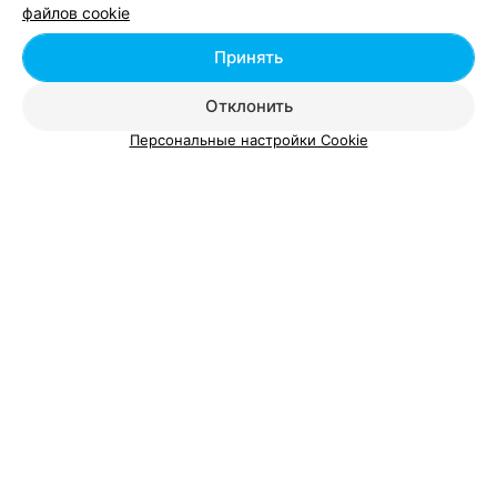
файлов cookie
ЭФФЕКТИВНАЯ РЕКЛАМА НА САЙТЕ
Принять
Отклонить
Персональные настройки Cookie
Добавить компанию
Добавить специалиста
О проекте
Новости проекта
Размещение рекламы
Вакансии
Публичный договор
Способы оплаты
Публичный договор по использованию сервиса
«Афиша»
Пользовательское соглашение