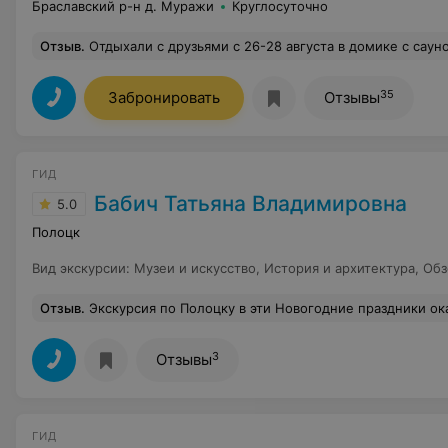
Браславский р-н д. Муражи
Круглосуточно
Отзыв
.
Отдыхали с друзьями с 26-28 августа в домике с сауной (который до 5 человек). Скажу честно, результат превзошёл ожидания! Домики аккуратные, все чисто. В домиках есть все необходимое: посуда, холодильники (было даже 2), кастрюли, телевизор, вай-фай (кстати хорошо ловил). Нужно было взять только свои полотенца, угли и решетку/шампуры. Но нас об этом предупредили заранее. Также воспользовались сауной. Территория ухоженная, есть новая площадка для
35
Забронировать
Отзывы
ГИД
Бабич Татьяна Владимировна
5.0
Полоцк
Вид экскурсии
:
Музеи и искусство
,
История и архитектура
,
Обз
Отзыв
.
Экскурсия по Полоцку в эти Новогодние праздники оказалась очень интересна и детям и взрослым . И «виной» тому наш замечательный экскурсовод Татьяна ! А погода была приятным дополнением к её интересному и неравнодушному рассказу о городе и людях . Даже б
3
Отзывы
ГИД