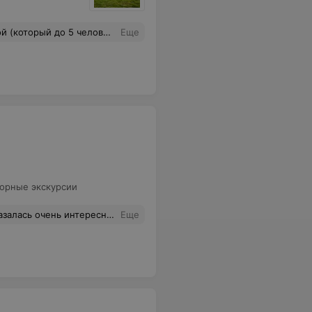
 детей, батут. Бесплатно катались на велосипедах, катамаранах, лодке, которые предоставляет Виваль. Буквально в пару минутах от домика озеро. Вода чистая, есть понтон. Спасибо за отдых!
Еще
орные экскурсии
лагодарны судьбе , что экскурсовод Сергей оказался занят в эти дни и передал нас Татьяне ! Огромное спасибо !
Еще