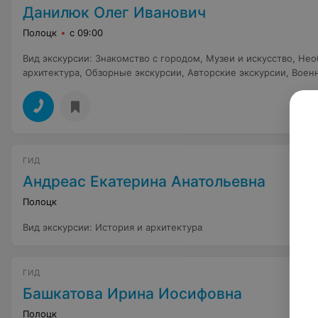
Данилюк Олег Иванович
Полоцк
с 09:00
Вид экскурсии
:
Знакомство с городом
,
Музеи и искусство
,
Нео
архитектура
,
Обзорные экскурсии
,
Авторские экскурсии
,
Воен
ГИД
Андреас Екатерина Анатольевна
Полоцк
Вид экскурсии
:
История и архитектура
ГИД
Башкатова Ирина Иосифовна
Полоцк