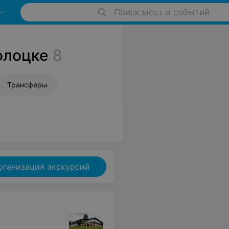
Поиск мест и событий
олоцке
8
Трансферы
рганизация экскурсий