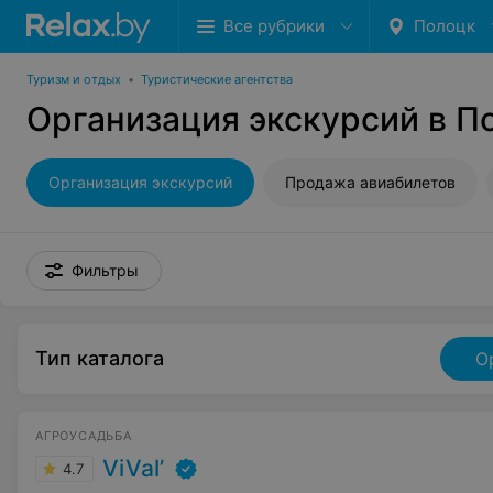
Все рубрики
Полоцк
Туризм и отдых
•
Туристические агентства
Организация экскурсий в П
Организация экскурсий
Продажа авиабилетов
Фильтры
Тип каталога
О
АГРОУСАДЬБА
ViVal’
4.7