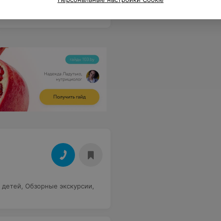
 детей
,
Обзорные экскурсии
,