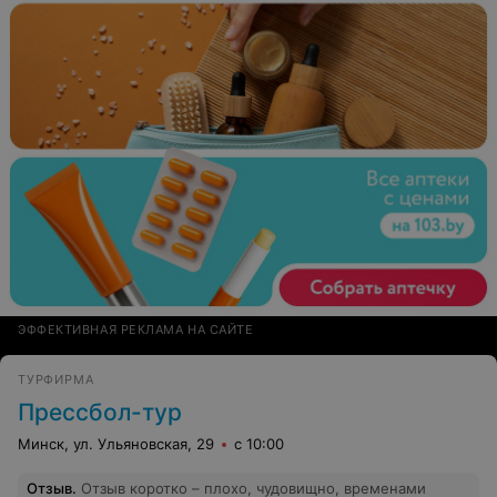
Бесплатная экскурсия на Афон, включенная в тур
сплошной обман! Вам будут каждый раз говорить
напишите через 2 дня и по итогу так закончится ваш
отдых ))) Никому не советую пользоваться услугами
данного агентства, дабы не испортить себе отдых...
ЭФФЕКТИВНАЯ РЕКЛАМА НА САЙТЕ
ТУРФИРМА
Прессбол-тур
Минск, ул. Ульяновская, 29
с 10:00
Отзыв
.
Отзыв коротко – плохо, чудовищно, временами