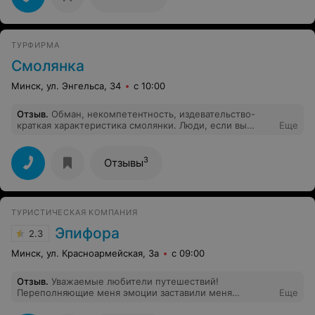
совсем не хотели уезжать и следующий раз мы
продлим свой отдых обязательно! Качество,
надёжность и профессионализм- вот моя оценка
Солвекс!
ТУРФИРМА
Смолянка
Минск, ул. Энгельса, 34
с 10:00
Отзыв
.
Обман, некомпетентность, издевательство-
краткая характеристика смолянки. Люди, если вы
Еще
терпилы- Вам туда.
3
Отзывы
ТУРИСТИЧЕСКАЯ КОМПАНИЯ
Эпифора
2.3
Минск, ул. Красноармейская, 3а
с 09:00
Отзыв
.
Уважаемые любители путешествий!
Переполняющие меня эмоции заставили меня
Еще
написать отзыв. Дважды я пользовалась услугами
турфирмы «Эпифора», туроператор - Наталья. И оба