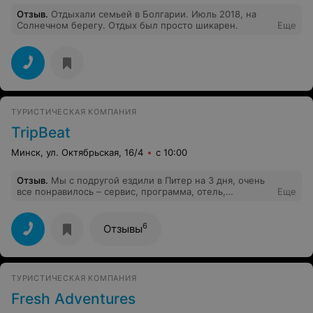
тур отменяют за 12 дней без объяснений и без
Отзыв
.
Отдыхали семьей в Болгарии. Июль 2018, на
альтернатив - никакие извинения ситуацию не спасают.
Солнечном берегу. Отдых был просто шикарен.
Еще
С таким подходом доверять оператору свои планы и
отпуска крайне рискованно.
ТУРИСТИЧЕСКАЯ КОМПАНИЯ
TripBeat
Минск, ул. Октябрьская, 16/4
с 10:00
Отзыв
.
Мы с подругой ездили в Питер на 3 дня, очень
все понравилось – сервис, программа, отель,
Еще
компания, классные места, локации и т.д. Питер
шикарен и я просто счастлива, что наконец-то туда
доехала! Всем советую, обязательно съездите туда!
6
Отзывы
ТУРИСТИЧЕСКАЯ КОМПАНИЯ
Fresh Adventures