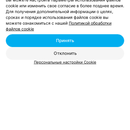
ИНФИНИТИ ТРАВЕЛ
cookie или изменить свое согласие в более позднее время.
Минск, ул. Кирова, 8
с 08:30
Для получения дополнительной информации о целях,
сроках и порядке использования файлов cookie вы
Отзыв
.
Благодарю менеджера Татьяну за
можете ознакомиться с нашей
Политикой обработки
качественную работу и профессионализм. Учла все
Еще
файлов cookie
наши пожелания и подобрала самый лучший отель.
Наш отдых был невероятный. Большое вам спасибо)
Принять
7
Отзывы
Все адреса
Отклонить
Персональные настройки Cookie
Показать ещё 25
1
2
3
Вам будет интересно
Туристические компании в Московском районе
Минска