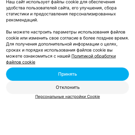
Наш сайт использует файлы cookie для обеспечения
удобства пользователей сайта, его улучшения, сбора
статистики и предоставления персонализированных
ЭФФЕКТИВНАЯ РЕКЛАМА НА САЙТЕ
рекомендаций.
Вы можете настроить параметры использования файлов
cookie или изменить свое согласие в более позднее время.
Для получения дополнительной информации о целях,
сроках и порядке использования файлов cookie вы
Добавить компанию
можете ознакомиться с нашей
Политикой обработки
файлов cookie
Добавить специалиста
Принять
Отклонить
Персональные настройки Cookie
О проекте
Новости проекта
Размещение рекламы
Вакансии
Публичный договор
Способы оплаты
Публичный договор по использованию сервиса
«Афиша»